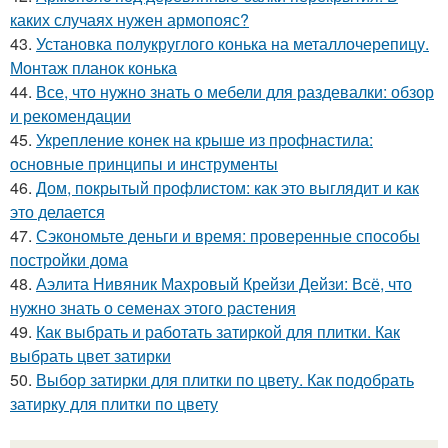
каких случаях нужен армопояс?
43.
Установка полукруглого конька на металлочерепицу.
Монтаж планок конька
44.
Все, что нужно знать о мебели для раздевалки: обзор
и рекомендации
45.
Укрепление конек на крыше из профнастила:
основные принципы и инструменты
46.
Дом, покрытый профлистом: как это выглядит и как
это делается
47.
Сэкономьте деньги и время: проверенные способы
постройки дома
48.
Аэлита Нивяник Махровый Крейзи Дейзи: Всё, что
нужно знать о семенах этого растения
49.
Как выбрать и работать затиркой для плитки. Как
выбрать цвет затирки
50.
Выбор затирки для плитки по цвету. Как подобрать
затирку для плитки по цвету