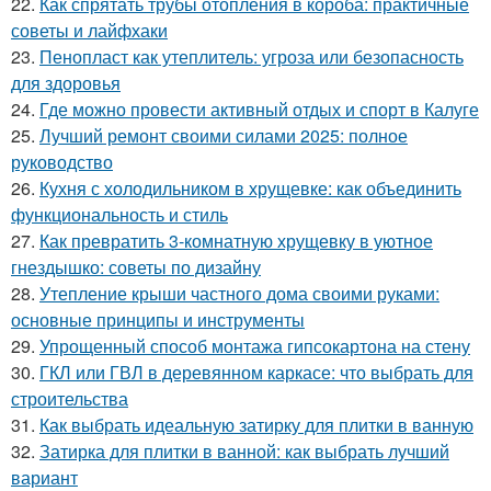
22.
Как спрятать трубы отопления в короба: практичные
советы и лайфхаки
23.
Пенопласт как утеплитель: угроза или безопасность
для здоровья
24.
Где можно провести активный отдых и спорт в Калуге
25.
Лучший ремонт своими силами 2025: полное
руководство
26.
Кухня с холодильником в хрущевке: как объединить
функциональность и стиль
27.
Как превратить 3-комнатную хрущевку в уютное
гнездышко: советы по дизайну
28.
Утепление крыши частного дома своими руками:
основные принципы и инструменты
29.
Упрощенный способ монтажа гипсокартона на стену
30.
ГКЛ или ГВЛ в деревянном каркасе: что выбрать для
строительства
31.
Как выбрать идеальную затирку для плитки в ванную
32.
Затирка для плитки в ванной: как выбрать лучший
вариант