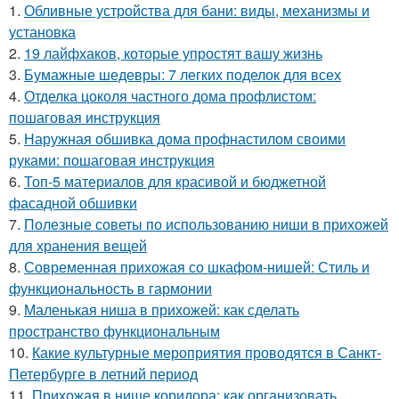
1.
Обливные устройства для бани: виды, механизмы и
установка
2.
19 лайфхаков, которые упростят вашу жизнь
3.
Бумажные шедевры: 7 легких поделок для всех
4.
Отделка цоколя частного дома профлистом:
пошаговая инструкция
5.
Наружная обшивка дома профнастилом своими
руками: пошаговая инструкция
6.
Топ-5 материалов для красивой и бюджетной
фасадной обшивки
7.
Полезные советы по использованию ниши в прихожей
для хранения вещей
8.
Современная прихожая со шкафом-нишей: Стиль и
функциональность в гармонии
9.
Маленькая ниша в прихожей: как сделать
пространство функциональным
10.
Какие культурные мероприятия проводятся в Санкт-
Петербурге в летний период
11.
Прихожая в нише коридора: как организовать