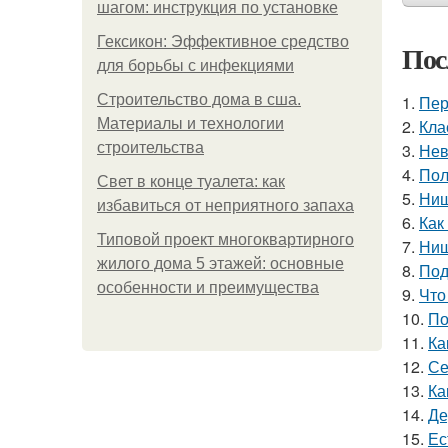
шагом: инструкция по установке
Гексикон: Эффективное средство
Пос
для борьбы с инфекциями
Строительство дома в сша.
1.
Пер
Материалы и технологии
2.
Кла
строительства
3.
Нев
4.
Пол
Свет в конце туалета: как
5.
Ниш
избавиться от неприятного запаха
6.
Как
Типовой проект многоквартирного
7.
Ниш
жилого дома 5 этажей: основные
8.
Под
особенности и преимущества
9.
Что
10.
По
11.
Ка
12.
Се
13.
Ка
14.
Де
15.
Ес