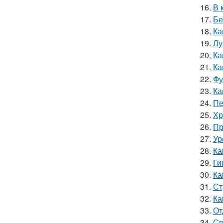
16.
В 
17.
Бе
18.
Ка
19.
Лу
20.
Ка
21.
Ка
22.
Фу
23.
Ка
24.
Пе
25.
Хр
26.
Пр
27.
Ур
28.
Ка
29.
Ги
30.
Ка
31.
Ст
32.
Ка
33.
От
34.
Св