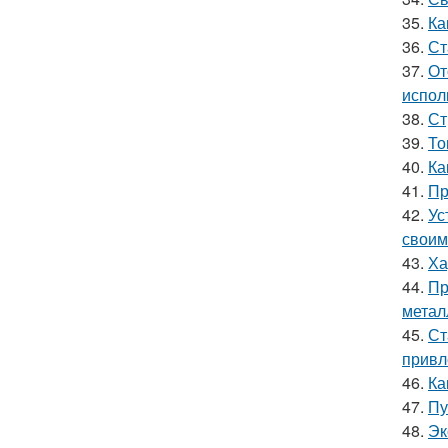
35.
Ка
36.
Ст
37.
От
испол
38.
Ст
39.
То
40.
Ка
41.
Пр
42.
Ус
своим
43.
Ха
44.
Пр
метал
45.
Ст
привл
46.
Ка
47.
Пу
48.
Эк