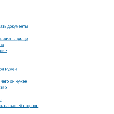
вать документы
ть жизнь проще
но
ение
а
 он нужен
 чего он нужен
ство
е
ть на вашей стороне