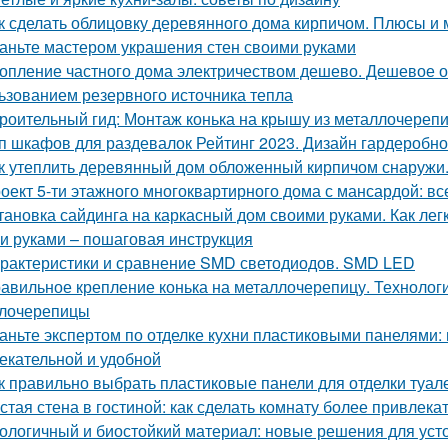
к сделать облицовку деревянного дома кирпичом. Плюсы и
аньте мастером украшения стен своими руками
опление частного дома электричеством дешево. Дешевое о
ьзованием резервного источника тепла
роительный гид: Монтаж конька на крышу из металлочереп
п шкафов для раздевалок Рейтинг 2023. Дизайн гардеробн
к утеплить деревянный дом обложенный кирпичом снаружи
оект 5-ти этажного многоквартирного дома с мансардой: все
тановка сайдинга на каркасный дом своими руками. Как ле
и руками – пошаговая инструкция
рактеристики и сравнение SMD светодиодов. SMD LED
авильное крепление конька на металлочерепицу. Технологи
лочерепицы
аньте экспертом по отделке кухни пластиковыми панелями:
екательной и удобной
к правильно выбрать пластиковые панели для отделки туал
стая стена в гостиной: как сделать комнату более привлека
ологичный и биостойкий материал: новые решения для уст