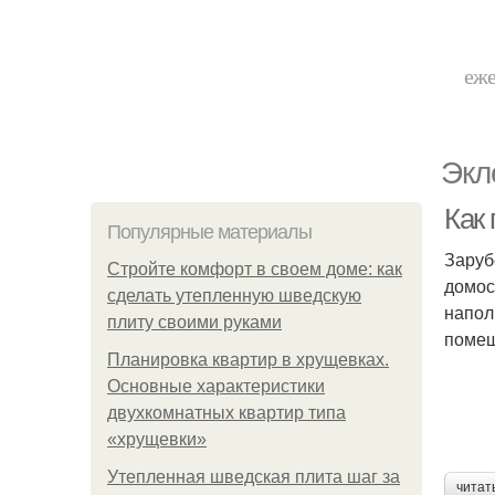
еже
Экл
Как 
Популярные материалы
Заруб
Стройте комфорт в своем доме: как
домос
сделать утепленную шведскую
напол
плиту своими руками
помещ
Планировка квартир в хрущевках.
Основные характеристики
двухкомнатных квартир типа
«хрущевки»
Утепленная шведская плита шаг за
читат