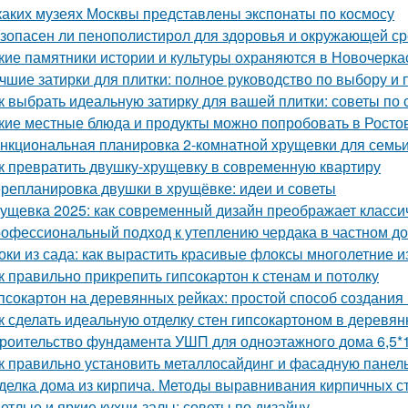
каких музеях Москвы представлены экспонаты по космосу
зопасен ли пенополистирол для здоровья и окружающей с
кие памятники истории и культуры охраняются в Новочерка
чшие затирки для плитки: полное руководство по выбору и
к выбрать идеальную затирку для вашей плитки: советы по с
кие местные блюда и продукты можно попробовать в Росто
нкциональная планировка 2-комнатной хрущевки для семьи 
к превратить двушку-хрущевку в современную квартиру
репланировка двушки в хрущёвке: идеи и советы
ущевка 2025: как современный дизайн преображает класси
офессиональный подход к утеплению чердака в частном д
оки из сада: как вырастить красивые флоксы многолетние и
к правильно прикрепить гипсокартон к стенам и потолку
псокартон на деревянных рейках: простой способ создания
к сделать идеальную отделку стен гипсокартоном в деревя
роительство фундамента УШП для одноэтажного дома 6,5*1
к правильно установить металлосайдинг и фасадную панель
делка дома из кирпича. Методы выравнивания кирпичных с
етлые и яркие кухни-залы: советы по дизайну