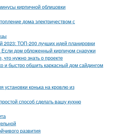
 минусы кирпичной облицовки
топление дома электричеством с
ицы
ой 2023: ТОП-200 лучших идей планировки
. Если дом обложенный кирпичом снаружи
, что нужно знать о проекте
гко и быстро обшить каркасный дом сайдингом
я установки конька на кровлю из
 простой способ сделать вашу кухню
ета
тельной
ойчивого развития