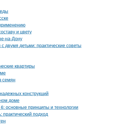
реды
сске
 применению
оставу и цвету
ве-на-Дону
с двумя детьми: практические советы
ческие квартиры
оме
з семян
 надежных конструкций
нном доме
6: основные принципы и технологии
: практический подход
тен