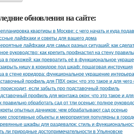
ледние обновления на сайте:
епланировка квартиры в Москве: с чего начать и куда пода
ссные лайфхаки и советы для вашего дома
ероятные лайфхаки для самых разных ситуаций: как сдела
ное руководство: как крепить профнастил на стену правиль
а в прихожей: как превратить её в функциональное украш
 закрыть нишу в коридоре под шкаф: пошаговая инструкция
а в стене коридора: функциональное украшение интерьер
ставочный профиль для ПВХ окон: что это такое и для чего
 происходит, если забыть про подставочный профиль
дставочный профиль для монтажа окон: что это такое и для
к правильно обработать сад от тли осенью: полное руковод
креты опытных дачников: чем обрабатывают сад осенью
кие спортивные объекты и мероприятия популярны в город
ревянные шкафы для раздевалок: стиль и функциональнос
ть ли природные достопримечательности в Ульяновске