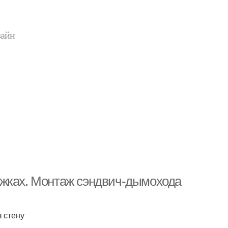
зайн
яжках. Монтаж сэндвич-дымохода
 стену