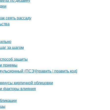
оветы по дизайну
идеи
ак сеять рассаду
ьства
вильно
шаг за шагом
 способ защиты
 и приемы
ульсионный (ПСЭ)[править | править код]
 минусы кирпичной облицовки
 и факторы влияния
убликации
ицы