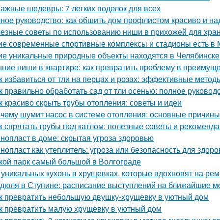
ажные шедевры: 7 легких поделок для всех
ное руководство: как обшить дом профлистом красиво и н
езные советы по использованию ниши в прихожей для хра
ие современные спортивные комплексы и стадионы есть в 
ие уникальные природные объекты находятся в Челябинске
ние ниши в квартире: как превратить проблему в преимущ
к избавиться от тли на перцах и розах: эффективные метод
к правильно обработать сад от тли осенью: полное руковод
к красиво скрыть трубы отопления: советы и идеи
чему шумит насос в системе отопления: основные причин
к спрятать трубы под катлом: полезные советы и рекоменд
нопласт в доме: скрытая угроза здоровью
нопласт как утеплитель: угроза или безопасность для здоро
кой парк самый большой в Волгограде
 уникальных кухонь в хрущевках, которые вдохновят на рем
дюля в Ступине: расписание выступлений на ближайшие 
к превратить небольшую двушку-хрущевку в уютный дом
к превратить малую хрущевку в уютный дом