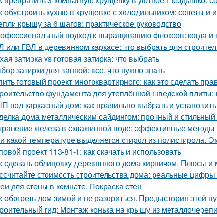
к превратить 3-комнатную хрущевку в уютное гнездышко: с
к обустроить кухню в хрущевке с холодильником: советы и 
епли крышу за 6 шагов: практическое руководство
офессиональный подход к выращиванию флоксов: когда и к
Л или ГВЛ в деревянном каркасе: что выбрать для строител
хая затирка vs готовая затирка: что выбрать
бор затирки для ванной: все, что нужно знать
пить готовый проект многоквартирного: как это сделать пра
роительство фундамента для утеплённой шведской плиты: 
П под каркасный дом: как правильно выбрать и установить
делка дома металлическим сайдингом: прочный и стильный
транение железа в скважинной воде: эффективные методы
и какой температуре выделяется стирол из полистирола. Эм
повой проект 113-81-1: как скачать и использовать
к сделать облицовку деревянного дома кирпичом. Плюсы и
ссчитайте стоимость строительства дома: реальные цифры
еи для стены в комнате. Покраска стен
к обогреть дом зимой и не разориться. Предыстория этой п
роительный гид: Монтаж конька на крышу из металлочереп