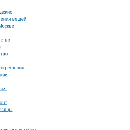
адежно
нения вещей
Москве
ество
ы
ство
ы и решения
ации
вья
онт
месяцы