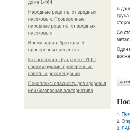
дома 1-464
В дан
Народные рецепты от вредных
труба
насекомых. Проверенные
сторо
народные рецепты от вредных
Со ст
насекомых
метал
Время варить брокколи: 5
Один 
проверенных рецептов
должн
Как построить фундамент УШП
своими руками: проверенные
советы и рекомендации
читат
Пеноплекс: опасность для здоровья
или безопасная альтернатива
Пос
1.
Пол
2.
Отк
3.
ЛА