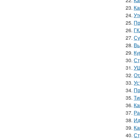
22.
Ка
23.
Ка
24.
Ут
25.
Пр
26.
ГК
27.
Су
28.
Вы
29.
Ку
30.
Ст
31.
УШ
32.
От
33.
Ус
34.
Пр
35.
Ти
36.
Ка
37.
Ра
38.
Ид
39.
Ка
40.
Ст