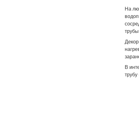
На лю
водоп
сосре
трубы
Декор
нагре
заран
В инт
трубу