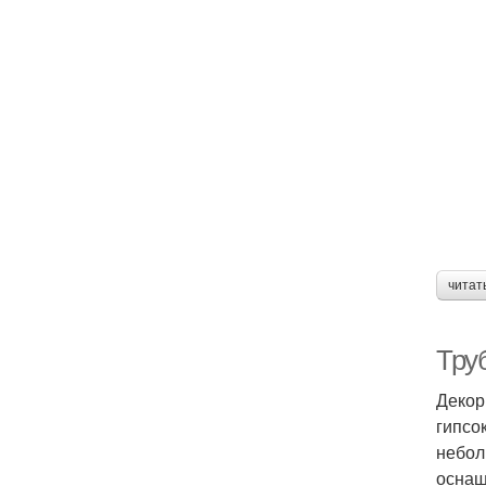
читат
Тру
Декор
гипсо
небол
оснащ