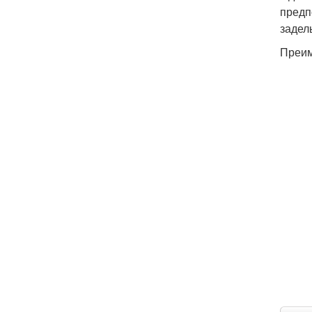
предп
задел
Преим