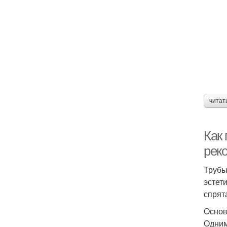
читат
Как
рек
Трубы
эстет
спрят
Основ
Одним