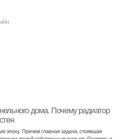
зайн
анельного дома. Почему радиатор
стен
ую эпоху. Причем главная задача, стоявшая
печении людей собственным жильем. Поэтому, в