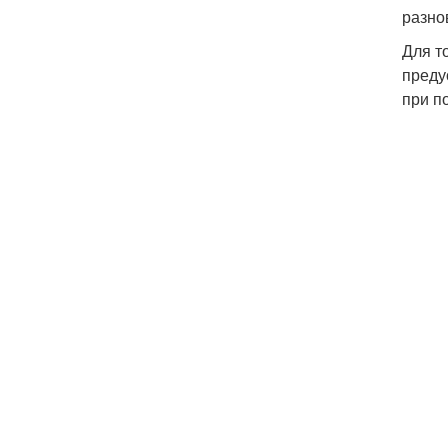
разно
Для т
преду
при п