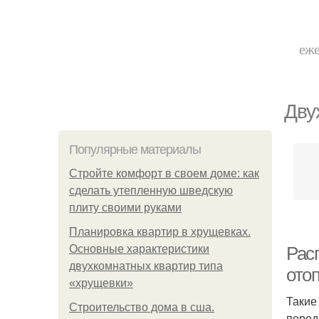
еже
Дву
Популярные материалы
Стройте комфорт в своем доме: как
сделать утепленную шведскую
плиту своими руками
Планировка квартир в хрущевках.
Основные характеристики
Рас
двухкомнатных квартир типа
отоп
«хрущевки»
Такие
Строительство дома в сша.
перед