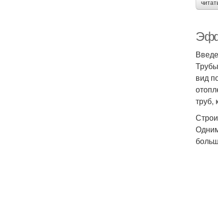
читат
Эфф
Введ
Трубы
вид п
отопл
труб,
Строи
Одним
больш