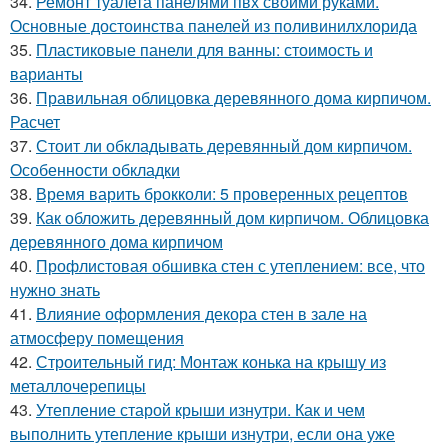
34.
Ремонт туалета панелями пвх своими руками.
Основные достоинства панелей из поливинилхлорида
35.
Пластиковые панели для ванны: стоимость и
варианты
36.
Правильная облицовка деревянного дома кирпичом.
Расчет
37.
Стоит ли обкладывать деревянный дом кирпичом.
Особенности обкладки
38.
Время варить брокколи: 5 проверенных рецептов
39.
Как обложить деревянный дом кирпичом. Облицовка
деревянного дома кирпичом
40.
Профлистовая обшивка стен с утеплением: все, что
нужно знать
41.
Влияние оформления декора стен в зале на
атмосферу помещения
42.
Строительный гид: Монтаж конька на крышу из
металлочерепицы
43.
Утепление старой крыши изнутри. Как и чем
выполнить утепление крыши изнутри, если она уже