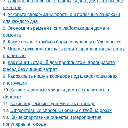
3.
Откровенно полезные лайфхаки для дома: что вы еще
не знали
4.
Ускорьте свою жизнь: простые и полезные лайфхаки
для каждого дня
5.
Экономия времени и сил: лайфхаки для дома и
ремонта
6.
Какие ночные клубы и бары популярны в Ульяновске
7.
Полное руководство: как крепить профнастил на стену
правильно
8.
Как обшить старый дом профлистом: преобразите
фасад без лишних затрат
9.
Как закрыть нишу в коридоре под шкаф: пошаговая
инструкция
10.
Какие старинные улицы и дома сохранились в
Липецке
11.
Какие подземные туннели есть в городе
12.
Эффективные способы борьбы с тлей на розах
13.
Какие спортивные объекты и мероприятия
популярны в городе