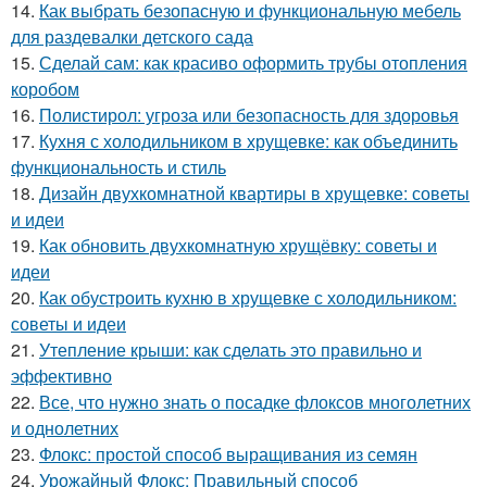
14.
Как выбрать безопасную и функциональную мебель
для раздевалки детского сада
15.
Сделай сам: как красиво оформить трубы отопления
коробом
16.
Полистирол: угроза или безопасность для здоровья
17.
Кухня с холодильником в хрущевке: как объединить
функциональность и стиль
18.
Дизайн двухкомнатной квартиры в хрущевке: советы
и идеи
19.
Как обновить двухкомнатную хрущёвку: советы и
идеи
20.
Как обустроить кухню в хрущевке с холодильником:
советы и идеи
21.
Утепление крыши: как сделать это правильно и
эффективно
22.
Все, что нужно знать о посадке флоксов многолетних
и однолетних
23.
Флокс: простой способ выращивания из семян
24.
Урожайный Флокс: Правильный способ