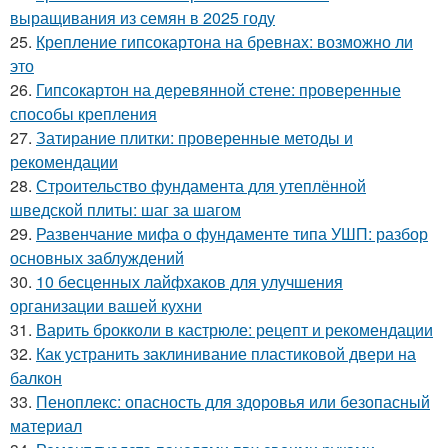
выращивания из семян в 2025 году
25.
Крепление гипсокартона на бревнах: возможно ли
это
26.
Гипсокартон на деревянной стене: проверенные
способы крепления
27.
Затирание плитки: проверенные методы и
рекомендации
28.
Строительство фундамента для утеплённой
шведской плиты: шаг за шагом
29.
Развенчание мифа о фундаменте типа УШП: разбор
основных заблуждений
30.
10 бесценных лайфхаков для улучшения
организации вашей кухни
31.
Варить брокколи в кастрюле: рецепт и рекомендации
32.
Как устранить заклинивание пластиковой двери на
балкон
33.
Пеноплекс: опасность для здоровья или безопасный
материал