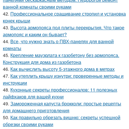
ванной комнаты своими руками
42.
Профессиональное сращивание стропил и установка
конек крыши
43.
Высота армопояса под плиты перекрытия. Что такое
армопояс и каким он бывает?
44.
Все, что нужно знать о ПВХ-панелях для ванной
комнаты
45.
Крепление мауэрлата к газобетону без армопояса.
Конструкция для дома из газобетона
46.
Как вычислить высоту 5-этажного дома в метрах
47.
Как утеплить крышу изнутри: проверенные методы и
инструкции
48.
Кухонные секреты профессионалов: 11 полезных
лайфхаков для вашей кухни
49.
Замороженная капуста брокколи: простые рецепты
для домашнего приготовления
50.
Как правильно обрезать вишню: секреты успешной
обрезки своими руками