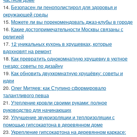
14.
Безопасен ли пенополистирол для здоровья и
окружающей среды
15.
Можете ли вы порекомендовать джаз-клубы в городе
16.
Какие достопримечательности Москвы связаны с
религией
17.
12 уникальных кухонь в хрущевках, которые
вдохновят на ремонт
18.
Как превратить однокомнатную хрущевку в уютное
гнездо: советы по дизайну
19.
Как обновить двухкомнатную хрущёвку: советы и
идеи
20.
Олег Митяев: как Ступино сформировало
талантливого певца
21.
Утепление кровли своими руками: полное
руководство для начинающих
22.
Улучшение звукоизоляции и теплоизоляции с
помощью гипсокартона в деревянном доме
23.
Укрепление гипсокартона на деревянном каркасе: