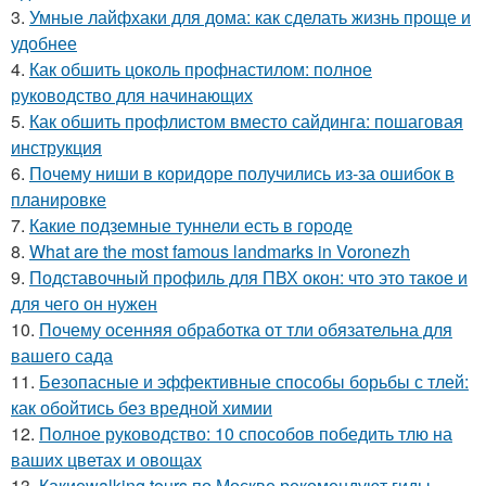
3.
Умные лайфхаки для дома: как сделать жизнь проще и
удобнее
4.
Как обшить цоколь профнастилом: полное
руководство для начинающих
5.
Как обшить профлистом вместо сайдинга: пошаговая
инструкция
6.
Почему ниши в коридоре получились из-за ошибок в
планировке
7.
Какие подземные туннели есть в городе
8.
What are the most famous landmarks in Voronezh
9.
Подставочный профиль для ПВХ окон: что это такое и
для чего он нужен
10.
Почему осенняя обработка от тли обязательна для
вашего сада
11.
Безопасные и эффективные способы борьбы с тлей:
как обойтись без вредной химии
12.
Полное руководство: 10 способов победить тлю на
ваших цветах и овощах
13.
Какиеwalking tours по Москве рекомендуют гиды