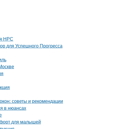
ля НРС
 для Успешного Прогресса
иль
Москве
ия
укция
окон: советы и рекомендации
я в нюансах
е
омфорт для малышей
трукция