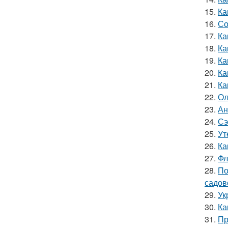
15.
Ка
16.
Со
17.
Ка
18.
Ка
19.
Ка
20.
Ка
21.
Ка
22.
Ол
23.
Ан
24.
Сэ
25.
Ут
26.
Ка
27.
Фл
28.
По
садов
29.
Ук
30.
Ка
31.
Пр