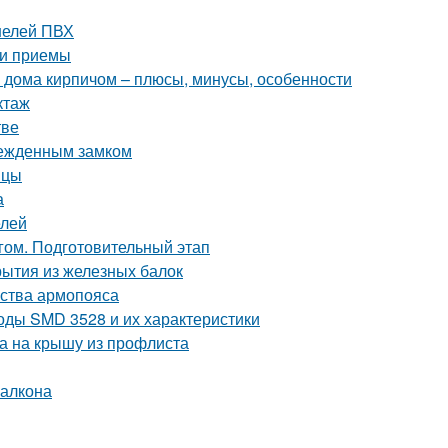
нелей ПВХ
 и приемы
 дома кирпичом – плюсы, минусы, особенности
ктаж
тве
врежденным замком
ицы
а
елей
гом. Подготовительный этап
рытия из железных балок
йства армопояса
оды SMD 3528 и их характеристики
ка на крышу из профлиста
балкона