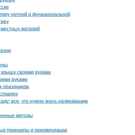
сске
ртиру уютной и функциональной
тиру
е местных жителей
жизни
цены
ю крышу своими руками
воими руками
х праздников
условиях
аду: все, что нужно знать начинающим
еренные методы
ные принципы и рекомендации