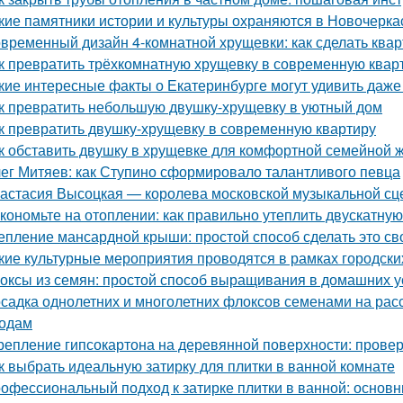
кие памятники истории и культуры охраняются в Новочерка
временный дизайн 4-комнатной хрущевки: как сделать ква
к превратить трёхкомнатную хрущевку в современную квар
кие интересные факты о Екатеринбурге могут удивить даж
к превратить небольшую двушку-хрущевку в уютный дом
к превратить двушку-хрущевку в современную квартиру
к обставить двушку в хрущевке для комфортной семейной 
ег Митяев: как Ступино сформировало талантливого певца
астасия Высоцкая — королева московской музыкальной с
кономьте на отоплении: как правильно утеплить двускатну
епление мансардной крыши: простой способ сделать это с
кие культурные мероприятия проводятся в рамках городски
оксы из семян: простой способ выращивания в домашних 
садка однолетних и многолетних флоксов семенами на расс
одам
репление гипсокартона на деревянной поверхности: пров
к выбрать идеальную затирку для плитки в ванной комнате
офессиональный подход к затирке плитки в ванной: основ