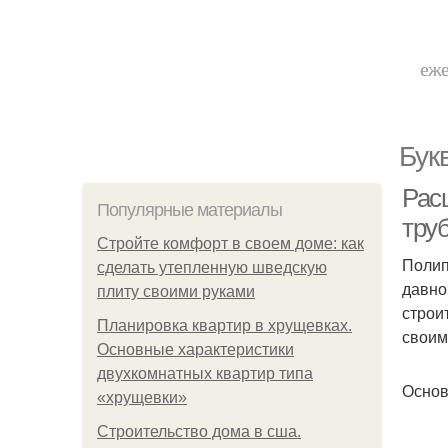
еже
Бук
Рас
Популярные материалы
тру
Стройте комфорт в своем доме: как
Полип
сделать утепленную шведскую
давно
плиту своими руками
строи
Планировка квартир в хрущевках.
своим
Основные характеристики
двухкомнатных квартир типа
Основ
«хрущевки»
Строительство дома в сша.