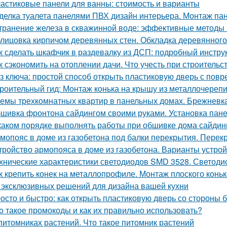
астиковые панели для ванны: стоимость и варианты
делка туалета панелями ПВХ дизайн интерьера. Монтаж па
транение железа в скважинной воде: эффективные методы
лицовка кирпичом деревянных стен. Обкладка деревянного
к сделать шкафчик в раздевалку из ДСП: подробный инстру
к сэкономить на отоплении дачи. Что учесть при строительс
з ключа: простой способ открыть пластиковую дверь с по
роительный гид: Монтаж конька на крышу из металлочереп
емы трехкомнатных квартир в панельных домах. Брежневк
шивка фронтона сайдингом своими руками. Установка пан
каком порядке выполнять работы при обшивке дома сайдин
мопояс в доме из газобетона под балки перекрытия. Перек
тройство армопояса в доме из газобетона. Варианты устро
хнические характеристики светодиодов SMD 3528. Светоди
к крепить конек на металлопрофиле. Монтаж плоского конь
 эксклюзивных решений для дизайна вашей кухни
осто и быстро: как открыть пластиковую дверь со стороны 
о такое промокоды и как их правильно использовать?
питомниках растений. Что такое питомник растений