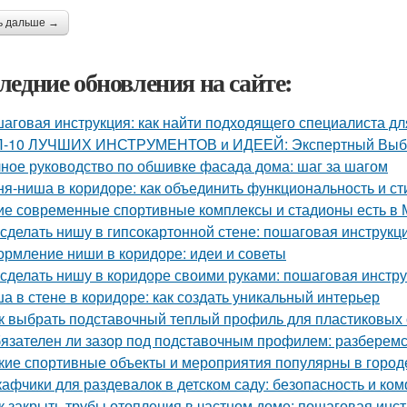
ь дальше →
ледние обновления на сайте:
аговая инструкция: как найти подходящего специалиста д
-10 ЛУЧШИХ ИНСТРУМЕНТОВ и ИДЕЕЙ: Экспертный Выбор
ное руководство по обшивке фасада дома: шаг за шагом
ня-ниша в коридоре: как объединить функциональность и ст
ие современные спортивные комплексы и стадионы есть в 
 сделать нишу в гипсокартонной стене: пошаговая инструкц
рмление ниши в коридоре: идеи и советы
 сделать нишу в коридоре своими руками: пошаговая инстр
а в стене в коридоре: как создать уникальный интерьер
к выбрать подставочный теплый профиль для пластиковых 
язателен ли зазор под подставочным профилем: разберемс
кие спортивные объекты и мероприятия популярны в город
афчики для раздевалок в детском саду: безопасность и к
к закрыть трубы отопления в частном доме: пошаговая инс