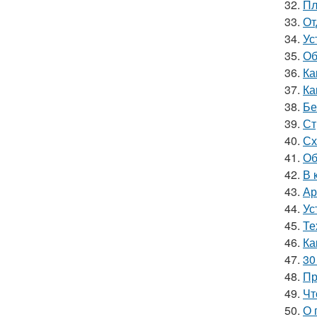
32.
Пл
33.
От
34.
Ус
35.
Об
36.
Ка
37.
Ка
38.
Бе
39.
Ст
40.
Сх
41.
Об
42.
В 
43.
Ар
44.
Ус
45.
Те
46.
Ка
47.
30
48.
Пр
49.
Чт
50.
О 