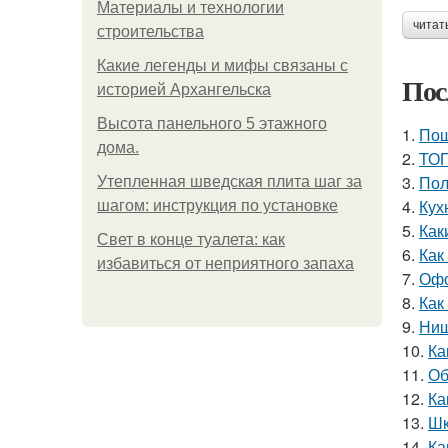
Материалы и технологии
читат
строительства
Какие легенды и мифы связаны с
Пос
историей Архангельска
Высота панельного 5 этажного
1.
Пош
дома.
2.
ТОП
3.
Пол
Утепленная шведская плита шаг за
4.
Кух
шагом: инструкция по установке
5.
Как
Свет в конце туалета: как
6.
Как
избавиться от неприятного запаха
7.
Офо
8.
Как
9.
Ниш
10.
Ка
11.
Об
12.
Ка
13.
Шк
14.
Ка