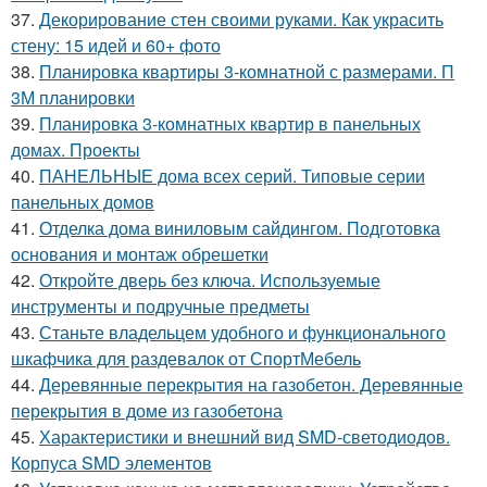
37.
Декорирование стен своими руками. Как украсить
стену: 15 идей и 60+ фото
38.
Планировка квартиры 3-комнатной с размерами. П
3М планировки
39.
Планировка 3-комнатных квартир в панельных
домах. Проекты
40.
ПАНЕЛЬНЫЕ дома всех серий. Типовые серии
панельных домов
41.
Отделка дома виниловым сайдингом. Подготовка
основания и монтаж обрешетки
42.
Откройте дверь без ключа. Используемые
инструменты и подручные предметы
43.
Станьте владельцем удобного и функционального
шкафчика для раздевалок от СпортМебель
44.
Деревянные перекрытия на газобетон. Деревянные
перекрытия в доме из газобетона
45.
Характеристики и внешний вид SMD-светодиодов.
Корпуса SMD элементов