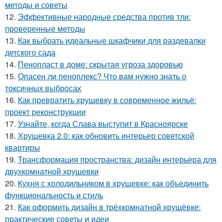
методы и советы
12.
Эффективные народные средства против тли:
проверенные методы
13.
Как выбрать идеальные шкафчики для раздевалки
детского сада
14.
Пенопласт в доме: скрытая угроза здоровью
15.
Опасен ли пеноплекс? Что вам нужно знать о
токсичных выбросах
16.
Как превратить хрущевку в современное жильё:
проект реконструкции
17.
Узнайте, когда Слава выступит в Красноярске
18.
Хрущевка 2.0: как обновить интерьер советской
квартиры
19.
Трансформация пространства: дизайн интерьера для
двухкомнатной хрущевки
20.
Кухня с холодильником в хрущевке: как объединить
функциональность и стиль
21.
Как оформить дизайн в трёхкомнатной хрущёвке:
практические советы и идеи