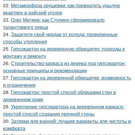
22.
Метаморфоза хрущевки: как превратить унылую
квартиру в райский уголок
23.
Олег Митяев: как Ступино сформировало
талантливого певца
24.
Защитите свой чердак от холода: проверенные
способы утепления
25.
Гипсокартон на деревянную обрешетку: подходы к
монтажу и ремонту
26.
Строительство каркаса из дерева под гипсокартон:
основные принципы и рекомендации
27.
Гипсокартон на деревянной обрешетке: возможность
и ограничения
28.
Гипсокартон: простой способ облицовки стен в
деревянном доме
29.
Укрепление гипсокартона на деревянном каркасе:
простой способ создания прочной стены
30.
Затирки для ванной: лучшие варианты для чистоты и
комфорта