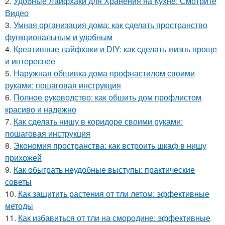
2.
Удобные Лайфхаки для Хранения на Кухне: Смотрите
Видео
3.
Умная организация дома: как сделать пространство
функциональным и удобным
4.
Креативные лайфхаки и DIY: как сделать жизнь проще
и интереснее
5.
Наружная обшивка дома профнастилом своими
руками: пошаговая инструкция
6.
Полное руководство: как обшить дом профлистом
красиво и надежно
7.
Как сделать нишу в коридоре своими руками:
пошаговая инструкция
8.
Экономия пространства: как встроить шкаф в нишу
прихожей
9.
Как обыграть неудобные выступы: практические
советы
10.
Как защитить растения от тли летом: эффективные
методы
11.
Как избавиться от тли на смородине: эффективные