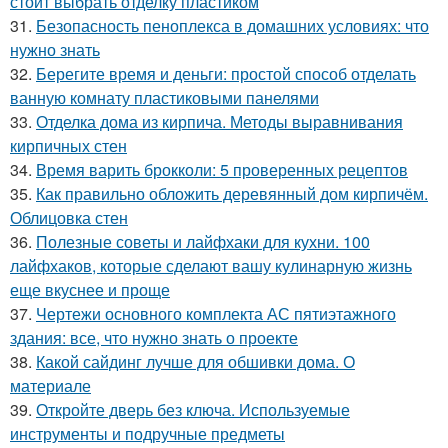
стоит выбрать отделку пластиком
31.
Безопасность пеноплекса в домашних условиях: что
нужно знать
32.
Берегите время и деньги: простой способ отделать
ванную комнату пластиковыми панелями
33.
Отделка дома из кирпича. Методы выравнивания
кирпичных стен
34.
Время варить брокколи: 5 проверенных рецептов
35.
Как правильно обложить деревянный дом кирпичём.
Облицовка стен
36.
Полезные советы и лайфхаки для кухни. 100
лайфхаков, которые сделают вашу кулинарную жизнь
еще вкуснее и проще
37.
Чертежи основного комплекта АС пятиэтажного
здания: все, что нужно знать о проекте
38.
Какой сайдинг лучше для обшивки дома. О
материале
39.
Откройте дверь без ключа. Используемые
инструменты и подручные предметы