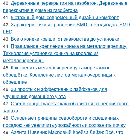
40.
Деревянные перекрытия на газобетон. Деревянные
перекрытия в доме из газобетона
41.
5-этажный дом: современный дизайн и комфорт
42.
Характеристики и сравнение SMD светодиодов. SMD
LED
43.
Все о конеке крыши: от знакомства до установки
44.
Правильное крепление конька на металлочерепицу.
Технология установки конька на кровлю из
металлочерепицы
45.
Как крепить металлочерепицу саморезами к
обрешётке. Крепление листов металлочерепицы к
обрешетке
46.
30 простых и эффективных лайфхаков для
улучшения домашнего уюта
47.
Свет в конце туалета: как избавиться от неприятного
запаха
48.
Основные принципы севооборота и смешанных
посадок: как увеличить урожайность и сохранить почву
49.
Аэлита Нивяник Махровый Крейзи Дейзи: Всё, что