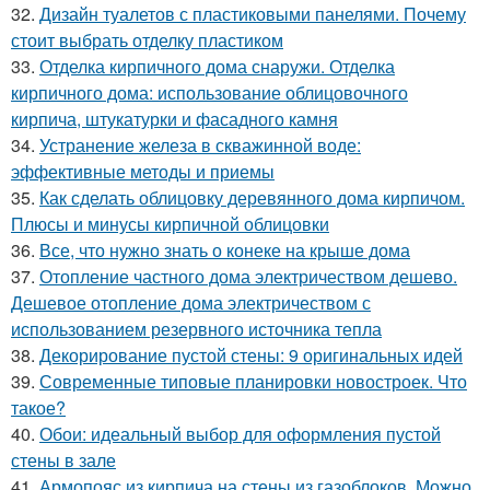
32.
Дизайн туалетов с пластиковыми панелями. Почему
стоит выбрать отделку пластиком
33.
Отделка кирпичного дома снаружи. Отделка
кирпичного дома: использование облицовочного
кирпича, штукатурки и фасадного камня
34.
Устранение железа в скважинной воде:
эффективные методы и приемы
35.
Как сделать облицовку деревянного дома кирпичом.
Плюсы и минусы кирпичной облицовки
36.
Все, что нужно знать о конеке на крыше дома
37.
Отопление частного дома электричеством дешево.
Дешевое отопление дома электричеством с
использованием резервного источника тепла
38.
Декорирование пустой стены: 9 оригинальных идей
39.
Современные типовые планировки новостроек. Что
такое?
40.
Обои: идеальный выбор для оформления пустой
стены в зале
41.
Армопояс из кирпича на стены из газоблоков. Можно