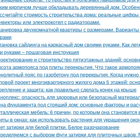
ким кирпичом лучше обкладывать деревянный дом. Особен
ссчитайте стоимость строительства дома: реальные цифры
нвекторы или электрокотел с радиаторами.
анировка двухкомнатной квартиры с размерами. Варианты
ерами
тановка сайдинга на каркасный дом своими руками. Как ле
и руками – пошаговая инструкция
оектирование и строительство пятиэтажных зданий: основ
сота армопояса под плиты перекрытия. Что такое армопояс
нолитный пояс по газобетону под перекрытия. Когда нужно 
повой проект многоквартирного жилого дома 5 этажей: ос
репление и защита: как правильно сделать конек на крыше
ноплекс: опасность для здоровья или безопасный материа
на фундамента под стоящий дом: основные факторы и рас
таллическая мебель: 6 причин, по которым она становится
еты в окнах: как использовать растения для украшения око
ет затирки для белой плитки. Белое разочарование
ределяемся с выбором фуги затирки для плиточных швов. 