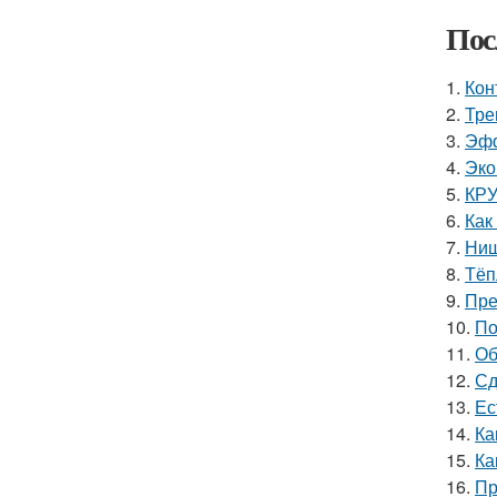
Пос
1.
Кон
2.
Тре
3.
Эфф
4.
Эко
5.
КРУ
6.
Как
7.
Ниш
8.
Тёп
9.
Пре
10.
По
11.
Об
12.
Сд
13.
Ес
14.
Ка
15.
Ка
16.
Пр