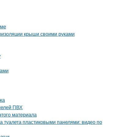
оме
оизоляции крыши своими руками
у
ками
лка
нелей ПВХ
этого материала
а туалета пластиковыми панелями: видео по
ухни