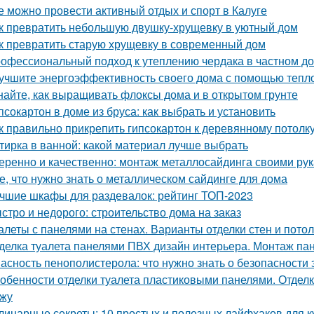
е можно провести активный отдых и спорт в Калуге
к превратить небольшую двушку-хрущевку в уютный дом
к превратить старую хрущевку в современный дом
офессиональный подход к утеплению чердака в частном д
учшите энергоэффективность своего дома с помощью тепл
найте, как выращивать флоксы дома и в открытом грунте
псокартон в доме из бруса: как выбрать и установить
к правильно прикрепить гипсокартон к деревянному потолк
тирка в ванной: какой материал лучше выбрать
еренно и качественно: монтаж металлосайдинга своими ру
е, что нужно знать о металлическом сайдинге для дома
чшие шкафы для раздевалок: рейтинг ТОП-2023
стро и недорого: строительство дома на заказ
алеты с панелями на стенах. Варианты отделки стен и пото
делка туалета панелями ПВХ дизайн интерьера. Монтаж па
асность пенополистерола: что нужно знать о безопасности 
обенности отделки туалета пластиковыми панелями. Отделк
жу
линарные секреты: 10 простых и полезных лайфхаков для к