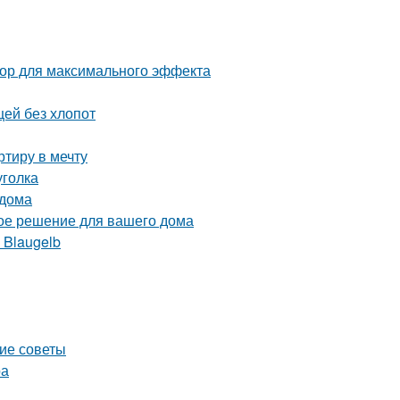
тор для максимального эффекта
щей без хлопот
тиру в мечту
уголка
 дома
ое решение для вашего дома
 Blaugelb
кие советы
ра