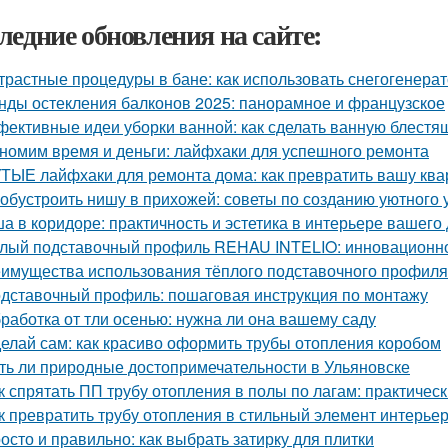
ледние обновления на сайте:
трастные процедуры в бане: как использовать снегогенера
нды остекления балконов 2025: панорамное и французское
ективные идеи уборки ванной: как сделать ванную блестя
номим время и деньги: лайфхаки для успешного ремонта
ТЫЕ лайфхаки для ремонта дома: как превратить вашу квар
 обустроить нишу в прихожей: советы по созданию уютного 
а в коридоре: практичность и эстетика в интерьере вашего
лый подставочный профиль REHAU INTELIO: инновационн
имущества использования тёплого подставочного профиля
дставочный профиль: пошаговая инструкция по монтажу
работка от тли осенью: нужна ли она вашему саду
елай сам: как красиво оформить трубы отопления коробом
ть ли природные достопримечательности в Ульяновске
к спрятать ПП трубу отопления в полы по лагам: практичес
к превратить трубу отопления в стильный элемент интерье
осто и правильно: как выбрать затирку для плитки