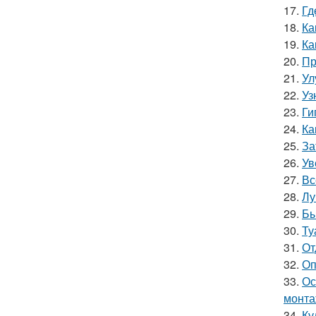
17.
Гд
18.
Ка
19.
Ка
20.
Пр
21.
Ул
22.
Уз
23.
Ги
24.
Ка
25.
За
26.
Ув
27.
Вс
28.
Лу
29.
Бы
30.
Ту
31.
От
32.
Оп
33.
Ос
монта
34.
Ку