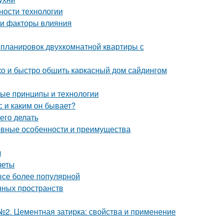
ности технологии
 и факторы влияния
 планировок двухкомнатной квартиры с
гко и быстро обшить каркасный дом сайдингом
ные принципы и технологии
 и каким он бывает?
его делать
новные особенности и преимущества
л
четы
 все более популярной
нных пространств
№2. Цементная затирка: свойства и применение