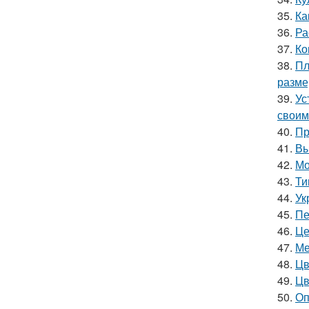
35.
Ка
36.
Ра
37.
Ко
38.
Пл
разм
39.
Ус
своим
40.
Пр
41.
Вы
42.
Мо
43.
Ти
44.
Ук
45.
Пе
46.
Це
47.
Ме
48.
Цв
49.
Цв
50.
Оп