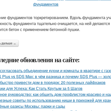
ние фундаментов торкретированием. Вдоль фундамента уча
хность фундамента тщательно очищается, на ней делаются н
ится бетон с применением бетонной пушки.
ь дальше →
ледние обновления на сайте:
 согласовать объединение кухни и комнаты в квартире с газ
 Plus vs SDS Max: в чём разница и почему SDS Plus — зол
 быстро привести дом в порядок: 20 полезных лайфхаков
ки для Успеха: Как Стать Крутым за 5 Шагов
ное руководство: как обшить дом профлистом красиво и н
езные советы по использованию ниши в прихожей для хра
ёные оазисы Москвы: парки и сады