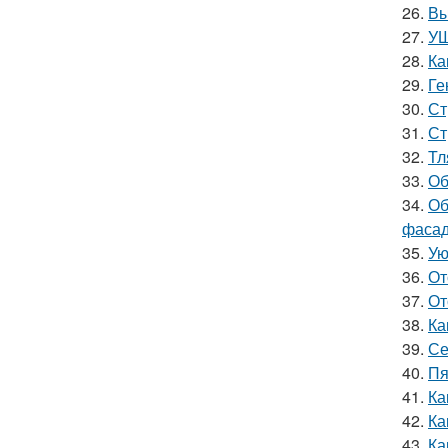
26.
Вы
27.
УШ
28.
Ка
29.
Ге
30.
Ст
31.
Ст
32.
Тл
33.
Об
34.
Об
фасад
35.
Ую
36.
От
37.
От
38.
Ка
39.
Се
40.
Пя
41.
Ка
42.
Ка
43.
Ка