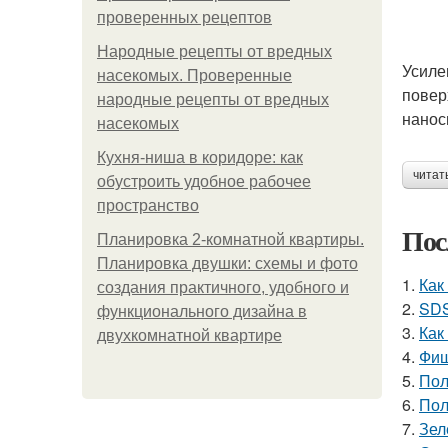
проверенных рецептов
Народные рецепты от вредных
Усиле
насекомых. Проверенные
повер
народные рецепты от вредных
нанос
насекомых
Кухня-ниша в коридоре: как
читат
обустроить удобное рабочее
пространство
Пос
Планировка 2-комнатной квартиры.
Планировка двушки: схемы и фото
1.
Как
создания практичного, удобного и
2.
SDS
функционального дизайна в
3.
Как
двухкомнатной квартире
4.
Фиш
5.
Пол
6.
Пол
7.
Зел