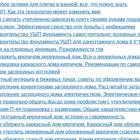
бор затирки для плитки в ванной: все, что нужно знать
П: Как эта технология может изменить мир
к сделать утепленную шведскую плиту своими руками поша
ксикон: Эффективное средство для борьбы с инфекциями
роительство УШП фундамента самостоятельно: основные э
роительство фундамента УШП для одноэтажного дома 6,5*1
я на плодовых деревьях. Разновидности тли
ложить кирпичом деревянный дом. Все о деревянных дома
лицовка каркасного дома кирпичом. Рекомендации по само
ов загородных коттеджей
тный интерьер в бежевых тонах: советы по оформлению м
опление конвекторами загородного дома. Рассчитайте затр
опление загородного дома электричеством. Электрическое
к правильно обшить фасад дома профлистом с утеплителем.
рия П-44 планировка с размерами. Общие характеристики 
тиэтажный кирпичный дом: история и современность
к обложить каркасный дом кирпичом. Каркасный дом облож
к утеплить деревянный дом обложенный кирпичом снаружи
к обложить старый дом кирпичом. Каким кирпичом обложить