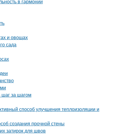
ьность в гармонии
ть
тах и овощах
го сада
осах
идеи
анство
ами
 шаг за шагом
ктивный способ улучшения теплоизоляции и
особ создания прочной стены
их затирок для швов