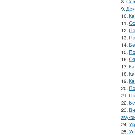
8.
Сов
9.
Дек
10.
Ка
11.
Ос
12.
По
13.
По
14.
Бе
15.
По
16.
Оп
17.
Ка
18.
Ка
19.
Ка
20.
По
21.
По
22.
Бе
23.
Вн
звуко
24.
Ук
25.
Ул