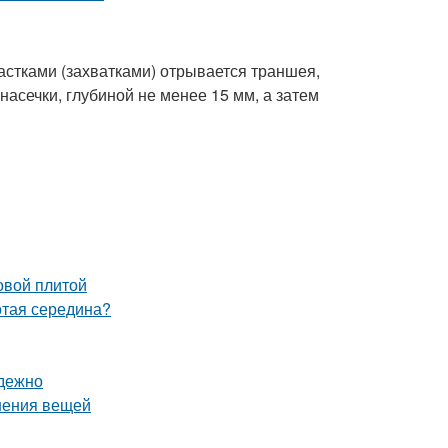
стками (захватками) отрывается траншея,
асечки, глубиной не менее 15 мм, а затем
овой плитой
отая середина?
адежно
нения вещей