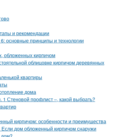
гово
тапы и рекомендации
6: основные принципы и технологии
х, обложенных кирпичом
стоятельной облицовке кирпичом деревянных
аленькой квартиры
аты
 отопление дома
 1 Стеновой профлист –, какой выбрать?
квартир
енный кирпичом: особенности и преимущества
. Если дом обложенный кирпичом снаружи
 дом?