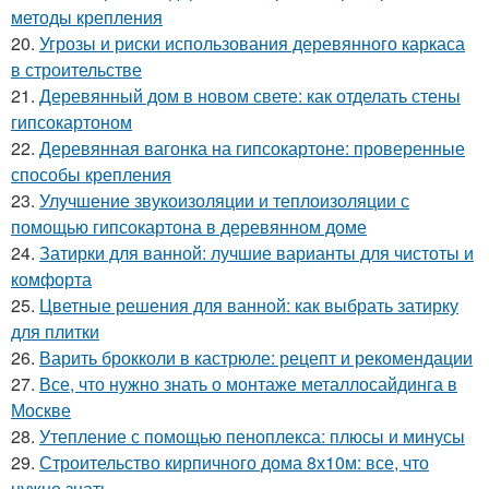
методы крепления
20.
Угрозы и риски использования деревянного каркаса
в строительстве
21.
Деревянный дом в новом свете: как отделать стены
гипсокартоном
22.
Деревянная вагонка на гипсокартоне: проверенные
способы крепления
23.
Улучшение звукоизоляции и теплоизоляции с
помощью гипсокартона в деревянном доме
24.
Затирки для ванной: лучшие варианты для чистоты и
комфорта
25.
Цветные решения для ванной: как выбрать затирку
для плитки
26.
Варить брокколи в кастрюле: рецепт и рекомендации
27.
Все, что нужно знать о монтаже металлосайдинга в
Москве
28.
Утепление с помощью пеноплекса: плюсы и минусы
29.
Строительство кирпичного дома 8х10м: все, что
нужно знать