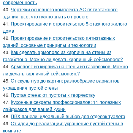
современность
40.
Чертежи основного комплекта АС пятиэтажного
здания: все, что нужно знать о проекте
41.
Проектирование и строительство 5-этажного жилого
дома
42.
Проектирование и строительство пятиэтажных
зданий: основные принципы и технологии
43.
Как сделать армопояс из кирпича на стены из
газобетона. Можно ли делать кирпичный сейсмопояс?
44.
Армопояс из кирпича на стены из газоблоков. Можно
ли делать кирпичный сейсмопояс?
45.
От скульптур до картин: разнообразие вариантов
украшения пустой стены
46.
Пустая стена: от пустоты к творчеству
47.
Кухонные секреты профессионалов: 11 полезных
лайфхаков для вашей кухни
48.
ПВХ панели: идеальный выбор для отделок туалета
49.
От идеи до реализации: украшение пустой стены в
комнате