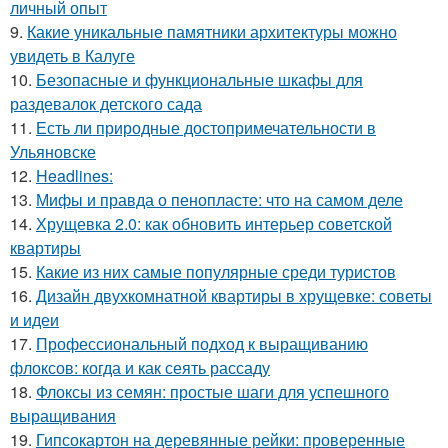
личный опыт
9.
Какие уникальные памятники архитектуры можно
увидеть в Калуге
10.
Безопасные и функциональные шкафы для
раздевалок детского сада
11.
Есть ли природные достопримечательности в
Ульяновске
12.
Headlines:
13.
Мифы и правда о пенопласте: что на самом деле
14.
Хрущевка 2.0: как обновить интерьер советской
квартиры
15.
Какие из них самые популярные среди туристов
16.
Дизайн двухкомнатной квартиры в хрущевке: советы
и идеи
17.
Профессиональный подход к выращиванию
флоксов: когда и как сеять рассаду
18.
Флоксы из семян: простые шаги для успешного
выращивания
19.
Гипсокартон на деревянные рейки: проверенные