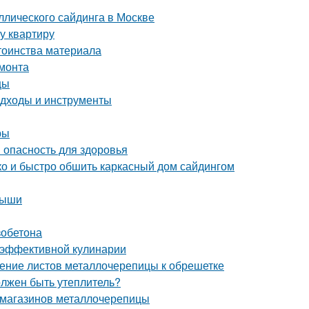
лического сайдинга в Москве
у квартиру
тоинства материала
емонта
цы
подходы и инструменты
ры
 опасность для здоровья
гко и быстро обшить каркасный дом сайдингом
рыши
зобетона
 эффективной кулинарии
ление листов металлочерепицы к обрешетке
олжен быть утеплитель?
 магазинов металлочерепицы