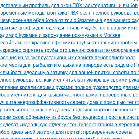
дставочный профиль для окон ПВХ: альтернативы и выбор
временные методы монтажа ПВХ окон: полное руководств
чему осенняя обработка от тли обязательна для вашего са
крытые шкафы для одежды: стиль и удобство в вашем инт
адимир Кузьмин и зарождение рок-музыки в Москве
елай сам: как красиво оформить трубы отопления коробом
к красиво спрятать трубы отопления: советы по оформлен
асения из-за эксплуатационных свойств пенополистирола
кие места для рыбалки и отдыха на природе есть рядом с П
к выбрать идеальную затирку для вашей плитки: советы по с
лное руководство: как утеплить скатную крышу своими рук
епление кровли своими руками: полное руководство для н
бор утеплителя для крыши частного дома: проверенные р
учшите энергоэффективность своего дома с помощью тепл
роительство каркаса из дерева под гипсокартон: основные
роим свою обрешетку из бруса без подвесов: простые инст
к сделать идеальную отделку стен гипсокартоном в деревя
бор идеальной затирки для плитки: проверенные советы