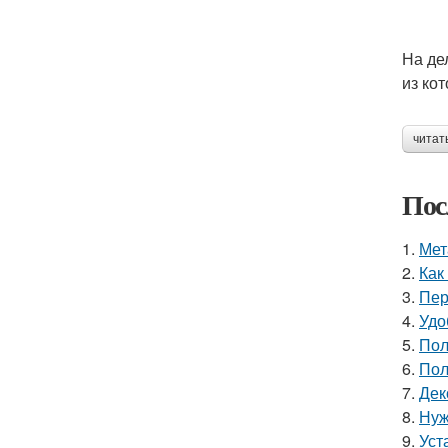
На де
из ко
читат
Пос
1.
Мет
2.
Как
3.
Пер
4.
Удо
5.
Пол
6.
Пол
7.
Дек
8.
Нуж
9.
Уст