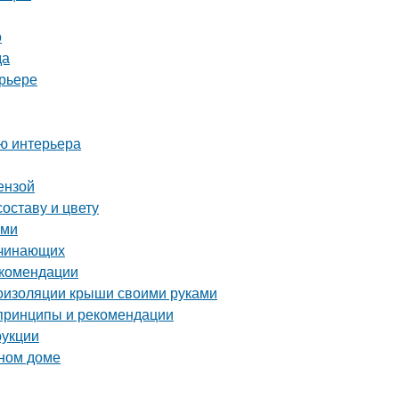
о
да
ерьере
ию интерьера
ензой
оставу и цвету
ами
ачинающих
екомендации
оизоляции крыши своими руками
 принципы и рекомендации
рукции
нном доме