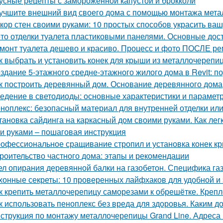
усные рецепты с замороженной капустой и брокколи
учшите внешний вид своего дома с помощью монтажа метал
кор стен своими руками: 10 простых способов украсить ваш
то отделки туалета пластиковыми панелями. Основные дос
монт туалета дешево и красиво. Процесс и фото ПОСЛЕ р
к выбрать и установить конек для крыши из металлочерепи
здание 5-этажного средне-этажного жилого дома в Revit: 
к построить деревянный дом. Основание деревянного дома
едение в светодиоды: основные характеристики и парамет
ноплекс: безопасный материал для внутренней отделки или
тановка сайдинга на каркасный дом своими руками. Как ле
и руками – пошаговая инструкция
офессиональное сращивание стропил и установка конек к
роительство частного дома: этапы и рекомендации
ел опирания деревянной балки на газобетон. Специфика га
хонные секреты: 10 проверенных лайфхаков для удобной и
к крепить металлочерепицу саморезами к обрешётке. Креп
к использовать пеноплекс без вреда для здоровья. Каким д
струкция по монтажу металлочерепицы Grand Line. Адреса