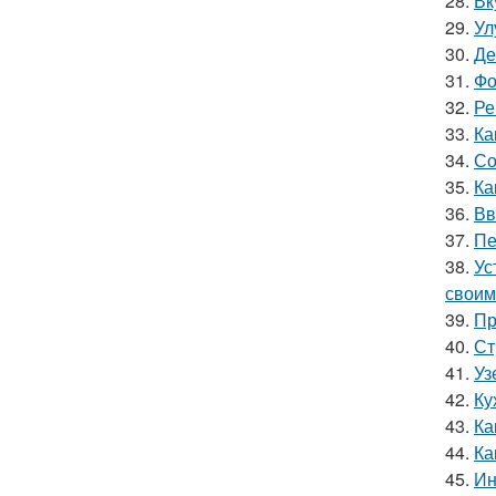
28.
Вк
29.
Ул
30.
Де
31.
Фо
32.
Ре
33.
Ка
34.
Со
35.
Ка
36.
Вв
37.
Пе
38.
Ус
своим
39.
Пр
40.
Ст
41.
Уз
42.
Ку
43.
Ка
44.
Ка
45.
Ин