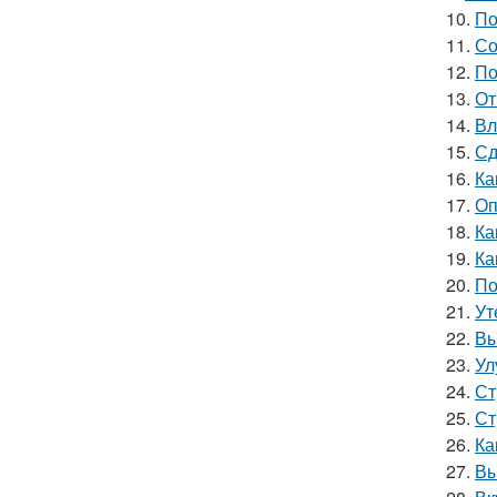
10.
По
11.
Со
12.
По
13.
От
14.
Вл
15.
Сд
16.
Ка
17.
Оп
18.
Ка
19.
Ка
20.
По
21.
Ут
22.
Вы
23.
Ул
24.
Ст
25.
Ст
26.
Ка
27.
Вы