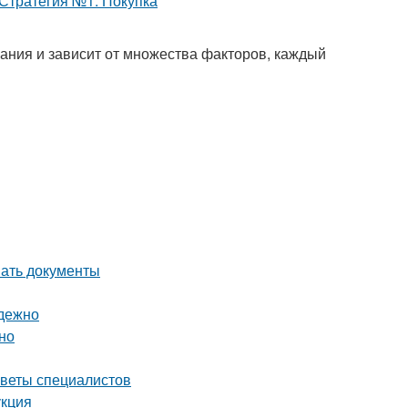
мания и зависит от множества факторов, каждый
вать документы
адежно
но
оветы специалистов
укция