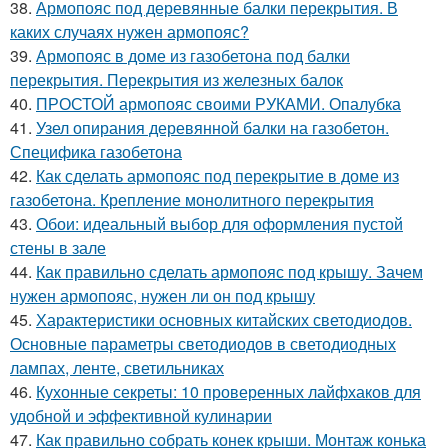
38.
Армопояс под деревянные балки перекрытия. В
каких случаях нужен армопояс?
39.
Армопояс в доме из газобетона под балки
перекрытия. Перекрытия из железных балок
40.
ПРОСТОЙ армопояс своими РУКАМИ. Опалубка
41.
Узел опирания деревянной балки на газобетон.
Специфика газобетона
42.
Как сделать армопояс под перекрытие в доме из
газобетона. Крепление монолитного перекрытия
43.
Обои: идеальный выбор для оформления пустой
стены в зале
44.
Как правильно сделать армопояс под крышу. Зачем
нужен армопояс, нужен ли он под крышу
45.
Характеристики основных китайских светодиодов.
Основные параметры светодиодов в светодиодных
лампах, ленте, светильниках
46.
Кухонные секреты: 10 проверенных лайфхаков для
удобной и эффективной кулинарии
47.
Как правильно собрать конек крыши. Монтаж конька