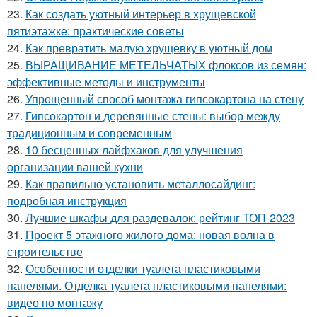
23.
Как создать уютный интерьер в хрущевской
пятиэтажке: практические советы
24.
Как превратить малую хрущевку в уютный дом
25.
ВЫРАЩИВАНИЕ МЕТЕЛЬЧАТЫХ флоксов из семян:
эффективные методы и инструменты
26.
Упрощенный способ монтажа гипсокартона на стену
27.
Гипсокартон и деревянные стены: выбор между
традиционным и современным
28.
10 бесценных лайфхаков для улучшения
организации вашей кухни
29.
Как правильно установить металлосайдинг:
подробная инструкция
30.
Лучшие шкафы для раздевалок: рейтинг ТОП-2023
31.
Проект 5 этажного жилого дома: новая волна в
строительстве
32.
Особенности отделки туалета пластиковыми
панелями. Отделка туалета пластиковыми панелями:
видео по монтажу