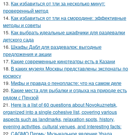
13.
Как избавиться от тли за несколько минут:
проверенный метод
14.
Как избавиться от тли на смородине: эффективные
методы и советы
15.
Как выбрать идеальные шкафчики для раздевалки
детского сада
16.
Шкафы Дабл для раздевалок: выгодные
предложения и акции
17.
Какие современные кинотеатры есть в Казани
18.
В каких музеях Москвы представлены экспонаты по
космосу
19.
Мифы и правда о пенопласте: что на самом деле
20.
Какие места для рыбалки и отдыха на природе есть
рядом с Пензой
21.
Here is a list of 60 questions about Novokuznetsk,
organized into a single cohesive list, covering various
aspects such as landmarks, relaxation spots, history,
evening activities, cultural venues, and interesting facts:
22.
CAGMO Пермь: Музыкальное явление Урала