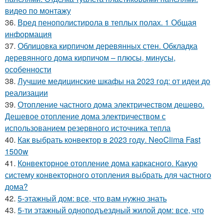
видео по монтажу
36.
Вред пенополистирола в теплых полах. 1 Общая
информация
37.
Облицовка кирпичом деревянных стен. Обкладка
деревянного дома кирпичом – плюсы, минусы,
особенности
38.
Лучшие медицинские шкафы на 2023 год: от идеи до
реализации
39.
Отопление частного дома электричеством дешево.
Дешевое отопление дома электричеством с
использованием резервного источника тепла
40.
Как выбрать конвектор в 2023 году. NeoClima Fast
1500w
41.
Конвекторное отопление дома каркасного. Какую
систему конвекторного отопления выбрать для частного
дома?
42.
5-этажный дом: все, что вам нужно знать
43.
5-ти этажный одноподъездный жилой дом: все, что