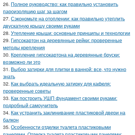
26.
Полное руководство: как правильно установить
пароизоляцию шаг за шагом
27.
Сэкономьте на отоплении: как правильно утеплить
двускатную крышу своими руками
28.
Утепление крыши: основные принципы и технологии
29.
Гипсокартон на деревянные рейки: проверенные
методы крепления
30.
Крепление гипсокартона на деревянные бруски:
возможно ли это
31.
Выбор затирки для плитки в ванной: все, что нужно
знать
32.
Как выбрать идеальную затирку для кафеля:
проверенные советы
33.
Как построить УШП фундамент своими руками:
подробный самоучитель
34.
Как устранить заклинивание пластиковой двери на
балкон
35.
Особенности отделки туалета пластиковыми
панелями. Отделка туалета пластиковыми панелями: