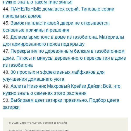
нужно знать о таком типе жилья
44.
ПАНЕЛЬНЫЕ дома всех серий. Типовые серии
панельных домов
45.
Замок на пластиковой двери не открывается:
основные причины и решения
46.
Делаем армопояс в доме из газобетона. Материалы
для армированного пояса под крышу
47.
Перекрытия по деревянным балкам в газобетонном
доме. Плюсы и минусы деревянного перекрытия в доме
из газобетона
48.
30 простых и эффективных лайфхаков для
улучшения домашнего уюта
49.
Аэлита Нивяник Махровый Крейзи Дейзи: Всё, что
нужно знать о семенах этого растения
50.
Выбираем цвет затирки правильно. Подбор цвета
затирки
© 2026 Строительство, ремонт и дизайн
Контакты
Пользовательское соглашение