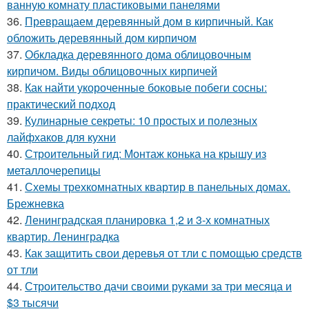
ванную комнату пластиковыми панелями
36.
Превращаем деревянный дом в кирпичный. Как
обложить деревянный дом кирпичом
37.
Обкладка деревянного дома облицовочным
кирпичом. Виды облицовочных кирпичей
38.
Как найти укороченные боковые побеги сосны:
практический подход
39.
Кулинарные секреты: 10 простых и полезных
лайфхаков для кухни
40.
Строительный гид: Монтаж конька на крышу из
металлочерепицы
41.
Схемы трехкомнатных квартир в панельных домах.
Брежневка
42.
Ленинградская планировка 1,2 и 3-х комнатных
квартир. Ленинградка
43.
Как защитить свои деревья от тли с помощью средств
от тли
44.
Строительство дачи своими руками за три месяца и
$3 тысячи