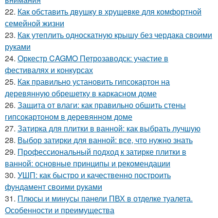
22.
Как обставить двушку в хрущевке для комфортной
семейной жизни
23.
Как утеплить односкатную крышу без чердака своими
руками
24.
Оркестр CAGMO Петрозаводск: участие в
фестивалях и конкурсах
25.
Как правильно установить гипсокартон на
деревянную обрешетку в каркасном доме
26.
Защита от влаги: как правильно обшить стены
гипсокартоном в деревянном доме
27.
Затирка для плитки в ванной: как выбрать лучшую
28.
Выбор затирки для ванной: все, что нужно знать
29.
Профессиональный подход к затирке плитки в
ванной: основные принципы и рекомендации
30.
УШП: как быстро и качественно построить
фундамент своими руками
31.
Плюсы и минусы панели ПВХ в отделке туалета.
Особенности и преимущества