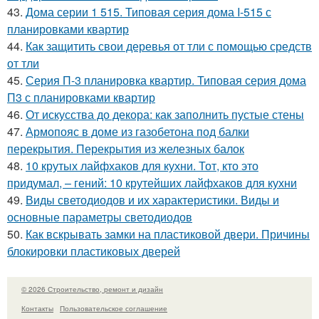
43.
Дома серии 1 515. Типовая серия дома I-515 с
планировками квартир
44.
Как защитить свои деревья от тли с помощью средств
от тли
45.
Серия П-3 планировка квартир. Типовая серия дома
П3 с планировками квартир
46.
От искусства до декора: как заполнить пустые стены
47.
Армопояс в доме из газобетона под балки
перекрытия. Перекрытия из железных балок
48.
10 крутых лайфхаков для кухни. Тот, кто это
придумал, – гений: 10 крутейших лайфхаков для кухни
49.
Виды светодиодов и их характеристики. Виды и
основные параметры светодиодов
50.
Как вскрывать замки на пластиковой двери. Причины
блокировки пластиковых дверей
© 2026 Строительство, ремонт и дизайн
Контакты
Пользовательское соглашение