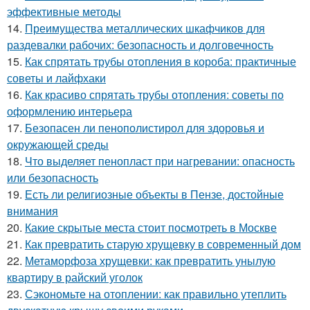
эффективные методы
14.
Преимущества металлических шкафчиков для
раздевалки рабочих: безопасность и долговечность
15.
Как спрятать трубы отопления в короба: практичные
советы и лайфхаки
16.
Как красиво спрятать трубы отопления: советы по
оформлению интерьера
17.
Безопасен ли пенополистирол для здоровья и
окружающей среды
18.
Что выделяет пенопласт при нагревании: опасность
или безопасность
19.
Есть ли религиозные объекты в Пензе, достойные
внимания
20.
Какие скрытые места стоит посмотреть в Москве
21.
Как превратить старую хрущевку в современный дом
22.
Метаморфоза хрущевки: как превратить унылую
квартиру в райский уголок
23.
Сэкономьте на отоплении: как правильно утеплить