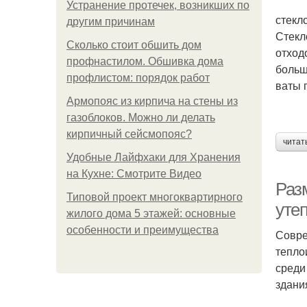
Устранение протечек, возникших по
стекл
другим причинам
Стекл
Сколько стоит обшить дом
отход
профнастилом. Обшивка дома
больш
профлистом: порядок работ
ваты 
Армопояс из кирпича на стены из
газоблоков. Можно ли делать
кирпичный сейсмопояс?
читат
Удобные Лайфхаки для Хранения
на Кухне: Смотрите Видео
Раз
Типовой проект многоквартирного
уте
жилого дома 5 этажей: основные
особенности и преимущества
Совре
тепло
среди
здани