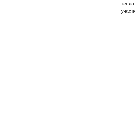
тепло
участ