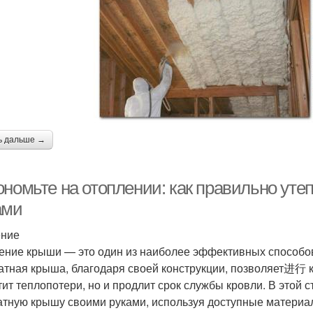
ь дальше →
ономьте на отоплении: как правильно ут
ами
ение
ение крыши — это один из наиболее эффективных способов
атная крыша, благодаря своей конструкции, позволяет进行 к
тит теплопотери, но и продлит срок службы кровли. В этой 
атную крышу своими руками, используя доступные материал