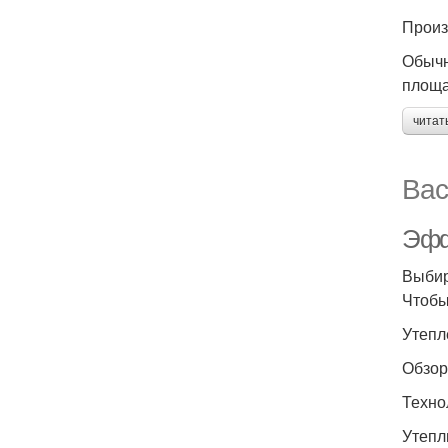
Произ
Обычн
площа
читат
Вас
Эфф
Выбир
Чтобы
Утепл
Обзор
Техно
Утепл