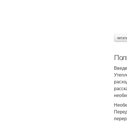
читат
Пол
Введ
Утепл
расхо
расск
необх
Необх
Перед
перер