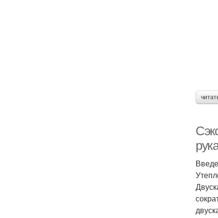
читат
Сэк
рук
Введ
Утепл
Двуск
сокра
двуск