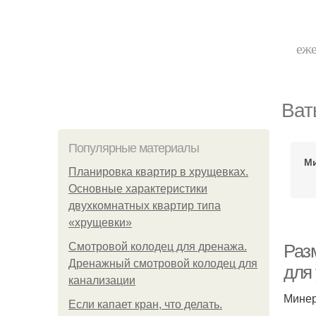
еже
Ват
Популярные материалы
М
Планировка квартир в хрущевках.
Основные характеристики
двухкомнатных квартир типа
«хрущевки»
Смотровой колодец для дренажа.
Раз
Дренажный смотровой колодец для
для
канализации
Минер
Если капает кран, что делать.