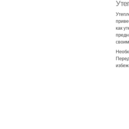
Уте
Утепл
приве
как у
предн
своим
Необх
Перед
избеж