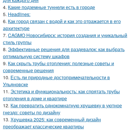
для каждого дня
4.
Какие подземные туннели есть в городе
5.
Headlines:
6.
Как город связан с водой и как это отражается в его
архитектуре
7.
CAGMO Новосибирск: история создания и уникальный
стиль группы
8.
Эффективные решения для раздевалок: как выбрать
оптимальную систему шкафов
9.
Как скрыть трубы отопления: полезные советы и
современные решения
10.
Есть ли природные достопримечательности в
Ульяновске
11.
Эстетика и функциональность: как спрятать трубы
отопления в доме и квартире
12.
Как превратить однокомнатную хрущевку в уютное
гнездо: советы по дизайну
13.
Хрущевка 2025: как современный дизайн
преображает классические квартиры