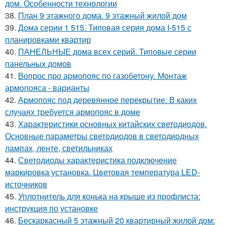
дом. Особенности технологии
38.
План 9 этажного дома. 9 этажный жилой дом
39.
Дома серии 1 515. Типовая серия дома I-515 с
планировками квартир
40.
ПАНЕЛЬНЫЕ дома всех серий. Типовые серии
панельных домов
41.
Вопрос про армопояс по газобетону. Монтаж
армопояса - варианты
42.
Армопояс под деревянное перекрытие. В каких
случаях требуется армопояс в доме
43.
Характеристики основных китайских светодиодов.
Основные параметры светодиодов в светодиодных
лампах, ленте, светильниках
44.
Светодиоды характеристика подключение
маркировка установка. Цветовая температура LED-
источников
45.
Уплотнитель для конька на крыше из профлиста:
инструкция по установке
46.
Бескаркасный 5 этажный 20 квартирный жилой дом: