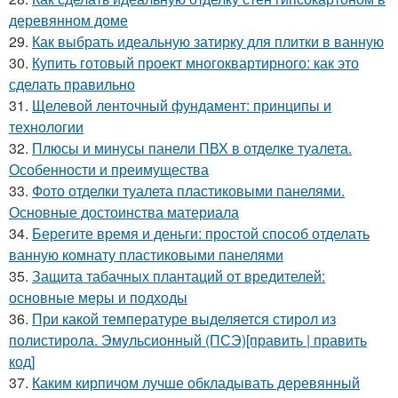
деревянном доме
29.
Как выбрать идеальную затирку для плитки в ванную
30.
Купить готовый проект многоквартирного: как это
сделать правильно
31.
Щелевой ленточный фундамент: принципы и
технологии
32.
Плюсы и минусы панели ПВХ в отделке туалета.
Особенности и преимущества
33.
Фото отделки туалета пластиковыми панелями.
Основные достоинства материала
34.
Берегите время и деньги: простой способ отделать
ванную комнату пластиковыми панелями
35.
Защита табачных плантаций от вредителей:
основные меры и подходы
36.
При какой температуре выделяется стирол из
полистирола. Эмульсионный (ПСЭ)[править | править
код]
37.
Каким кирпичом лучше обкладывать деревянный