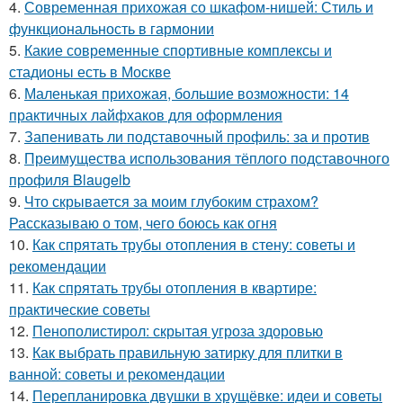
4.
Современная прихожая со шкафом-нишей: Стиль и
функциональность в гармонии
5.
Какие современные спортивные комплексы и
стадионы есть в Москве
6.
Маленькая прихожая, большие возможности: 14
практичных лайфхаков для оформления
7.
Запенивать ли подставочный профиль: за и против
8.
Преимущества использования тёплого подставочного
профиля Blaugelb
9.
Что скрывается за моим глубоким страхом?
Рассказываю о том, чего боюсь как огня
10.
Как спрятать трубы отопления в стену: советы и
рекомендации
11.
Как спрятать трубы отопления в квартире:
практические советы
12.
Пенополистирол: скрытая угроза здоровью
13.
Как выбрать правильную затирку для плитки в
ванной: советы и рекомендации
14.
Перепланировка двушки в хрущёвке: идеи и советы