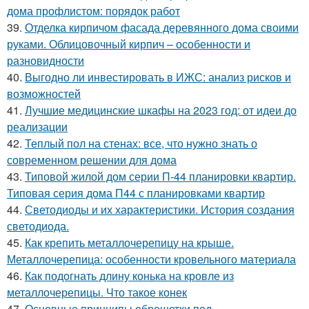
дома профлистом: порядок работ
39.
Отделка кирпичом фасада деревянного дома своими
руками. Облицовочный кирпич – особенности и
разновидности
40.
Выгодно ли инвестировать в ИЖС: анализ рисков и
возможностей
41.
Лучшие медицинские шкафы на 2023 год: от идеи до
реализации
42.
Теплый пол на стенах: все, что нужно знать о
современном решении для дома
43.
Типовой жилой дом серии П-44 планировки квартир.
Типовая серия дома П44 с планировками квартир
44.
Светодиоды и их характеристики. История создания
светодиода.
45.
Как крепить металлочерепицу на крыше.
Металлочерепица: особенности кровельного материала
46.
Как подогнать длину конька на кровле из
металлочерепицы. Что такое конек
47.
Основные принципы обрешетки под