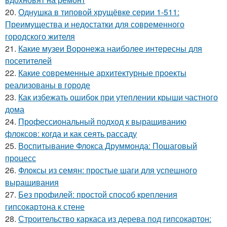
20.
Однушка в типовой хрущёвке серии 1-511:
Преимущества и недостатки для современного
городского жителя
21.
Какие музеи Воронежа наиболее интересны для
посетителей
22.
Какие современные архитектурные проекты
реализованы в городе
23.
Как избежать ошибок при утеплении крыши частного
дома
24.
Профессиональный подход к выращиванию
флоксов: когда и как сеять рассаду
25.
Воспитывание Флокса Друммонда: Пошаговый
процесс
26.
Флоксы из семян: простые шаги для успешного
выращивания
27.
Без профилей: простой способ крепления
гипсокартона к стене
28.
Строительство каркаса из дерева под гипсокартон: