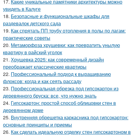
17.
Какие уникальные памятники архитектуры можно
увидеть в Калуге
18.
Безопасные и функциональные шкафы для
раздевалок детского сада
19.
Как спрятать ПП трубу отопления в полы по лагам:
практические советы
20.
Метаморфоза хрущевки: как превратить унылую
квартиру в райский уголок
21.
Хрущевка 2025: как современный дизайн
преображает классические квартиры
22.
Профессиональный подход к выращиванию
флоксов: когда и как сеять рассаду
23.
Профессиональная обрезка под гипсокартон из
деревянного бруска: все, что нужно знать
24.
Гипсокартон: простой способ облицовки стен в
деревянном доме
25.
Внутренняя обрешетка каркасника под гипсокартон:
основные принципы и приемы
26.
Как сделать идеальную отделку стен гипсокартоном в