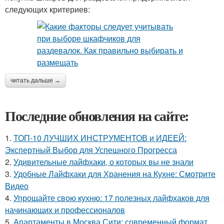
следующих критериев:
читать дальше →
Последние обновления на сайте:
1.
ТОП-10 ЛУЧШИХ ИНСТРУМЕНТОВ и ИДЕЕЙ:
Экспертный Выбор для Успешного Прогресса
2.
Удивительные лайфхаки, о которых вы не знали
3.
Удобные Лайфхаки для Хранения на Кухне: Смотрите
Видео
4.
Упрощайте свою кухню: 17 полезных лайфхаков для
начинающих и профессионалов
5.
Апартаменты в Москва Сити: современный формат