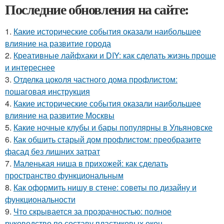
Последние обновления на сайте:
1.
Какие исторические события оказали наибольшее
влияние на развитие города
2.
Креативные лайфхаки и DIY: как сделать жизнь проще
и интереснее
3.
Отделка цоколя частного дома профлистом:
пошаговая инструкция
4.
Какие исторические события оказали наибольшее
влияние на развитие Москвы
5.
Какие ночные клубы и бары популярны в Ульяновске
6.
Как обшить старый дом профлистом: преобразите
фасад без лишних затрат
7.
Маленькая ниша в прихожей: как сделать
пространство функциональным
8.
Как оформить нишу в стене: советы по дизайну и
функциональности
9.
Что скрывается за прозрачностью: полное
руководство по составу пластиковых окон