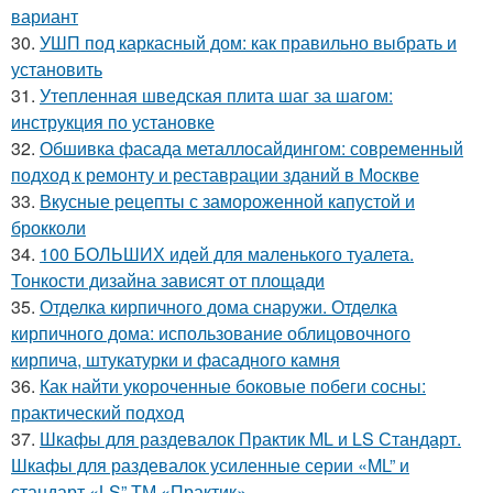
вариант
30.
УШП под каркасный дом: как правильно выбрать и
установить
31.
Утепленная шведская плита шаг за шагом:
инструкция по установке
32.
Обшивка фасада металлосайдингом: современный
подход к ремонту и реставрации зданий в Москве
33.
Вкусные рецепты с замороженной капустой и
брокколи
34.
100 БОЛЬШИХ идей для маленького туалета.
Тонкости дизайна зависят от площади
35.
Отделка кирпичного дома снаружи. Отделка
кирпичного дома: использование облицовочного
кирпича, штукатурки и фасадного камня
36.
Как найти укороченные боковые побеги сосны:
практический подход
37.
Шкафы для раздевалок Практик ML и LS Стандарт.
Шкафы для раздевалок усиленные серии «ML” и
стандарт «LS” ТМ «Практик».