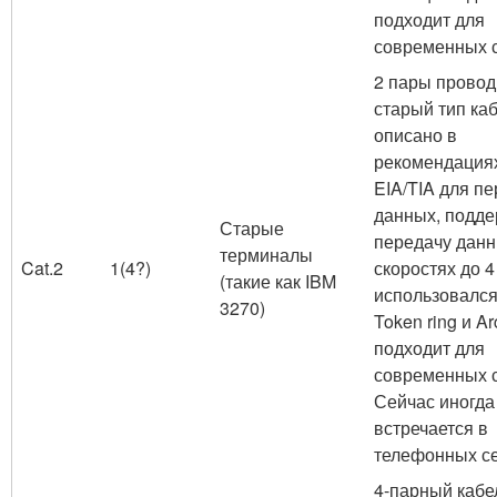
подходит для
современных 
2 пары провод
старый тип каб
описано в
рекомендация
EIA/TIA для п
данных, подд
Старые
передачу данн
терминалы
Cat.2
1(4?)
скоростях до 4
(такие как IBM
использовался
3270)
Token ring и Ar
подходит для
современных с
Сейчас иногда
встречается в
телефонных се
4-парный кабе