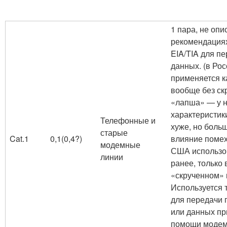
1 пара, не опи
рекомендация
EIA/TIA для п
данных. (в Ро
применяется к
вообще без ск
«лапша» — у 
характеристик
Телефонные и
хуже, но боль
старые
Cat.1
0,1(0,4?)
влияние помех
модемные
США использо
линии
ранее, только 
«скрученном» 
Используется 
для передачи 
или данных пр
помощи модем