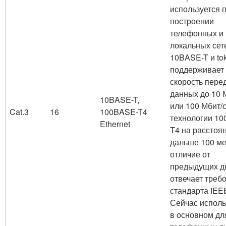
используется 
построении
телефонных и
локальных сет
10BASE-T и tok
поддерживает
скорость пере
данных до 10 
10BASE-T,
или 100 Мбит/с
Cat.3
16
100BASE-T4
технологии 1
Ethernet
T4 на расстоя
дальше 100 ме
отличие от
предыдущих д
отвечает треб
стандарта IEEE
Сейчас исполь
в основном дл