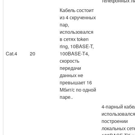
телефонных л
Кабель состоит
из 4 скрученных
пар,
использовался
в сетях token
ring, 10BASE-T,
Cat.4
20
100BASE-T4,
скорость
передачи
данных не
превышает 16
Мбит/с по одной
паре..
4-парный кабе
использовался
построении
локальных сет