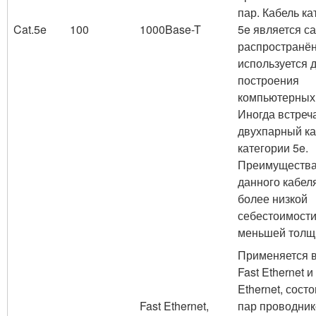
пар. Кабель ка
Cat.5e
100
1000Base-T
5e является с
распространё
используется 
построения
компьютерных 
Иногда встреч
двухпарный ка
категории 5e.
Преимуществ
данного кабел
более низкой
себестоимости
меньшей толщ
Применяется в
Fast Ethernet и
Ethernet, состо
Fast Ethernet,
пар проводник