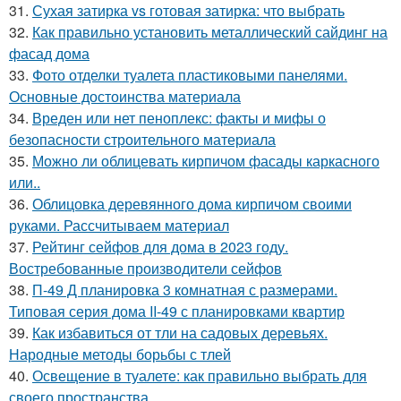
31.
Сухая затирка vs готовая затирка: что выбрать
32.
Как правильно установить металлический сайдинг на
фасад дома
33.
Фото отделки туалета пластиковыми панелями.
Основные достоинства материала
34.
Вреден или нет пеноплекс: факты и мифы о
безопасности строительного материала
35.
Можно ли облицевать кирпичом фасады каркасного
или..
36.
Облицовка деревянного дома кирпичом своими
руками. Рассчитываем материал
37.
Рейтинг сейфов для дома в 2023 году.
Востребованные производители сейфов
38.
П-49 Д планировка 3 комнатная с размерами.
Типовая серия дома II-49 с планировками квартир
39.
Как избавиться от тли на садовых деревьях.
Народные методы борьбы с тлей
40.
Освещение в туалете: как правильно выбрать для
своего пространства