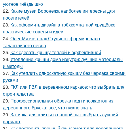
уютное гнёздышко
22.
Какие музеи Воронежа наиболее интересны для
посетителей
23.
Как оформить дизайн в трёхкомнатной хрущёвке:
практические советы и идеи
24.
Олег Митяев: как Ступино сформировало
талантливого певца
25.
Как сделать крышу теплой и эффективной
26.
Утепление крыши дома изнутри: лучшие материалы
и методы
27.
Как утеплить односкатную крышу без чердака своими
руками
28.
ГКЛ или ГВЛ в деревянном каркасе: что выбрать для
строительства
29.
Профессиональная обрезка под гипсокартон из
деревянного бруска: все, что нужно знать
30.
Затирка для плитки в ванной: как выбрать лучший
вариант
31.
Как построить прочный фундамент для деревянного