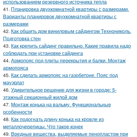
использованием резервного источника тепла
41.
Планировка двухкомнатной квартиры с размерами.
Варианты планировок двухкомнатной квартиры с
размерами
42.
Как обшить дом виниловым сайдингом Технониколь.
Подготовка стен
43.
Как крепить сайдинг правильно. Какие правила надо
соблюдать при установке сайдинга
44.
Армопояс под плиты перекрытия и балки. Монтаж
армопояса
45.
Как сделать армопояс на газобетоне. Пояс под
мауэрлат
46.
Удивительное решение для жизни в городе: 5-
этажный секционный жилой дом
47.
Монтаж конька на вальму. Функциональные
особенности
48.
Как подогнать длину конька на кровле из
металлочерепицы. Что такое конек
49.
Вредные вещества, выделяемые пенопластом при