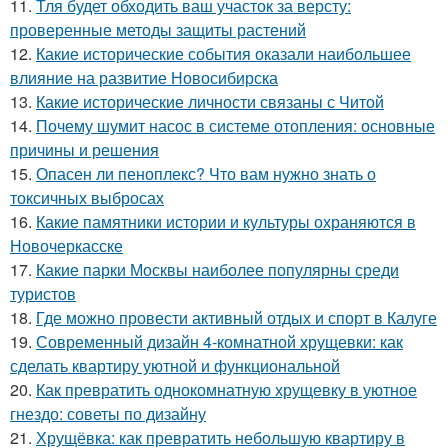
11.
Тля будет обходить ваш участок за версту:
проверенные методы защиты растений
12.
Какие исторические события оказали наибольшее
влияние на развитие Новосибирска
13.
Какие исторические личности связаны с Читой
14.
Почему шумит насос в системе отопления: основные
причины и решения
15.
Опасен ли пеноплекс? Что вам нужно знать о
токсичных выбросах
16.
Какие памятники истории и культуры охраняются в
Новочеркасске
17.
Какие парки Москвы наиболее популярны среди
туристов
18.
Где можно провести активный отдых и спорт в Калуге
19.
Современный дизайн 4-комнатной хрущевки: как
сделать квартиру уютной и функциональной
20.
Как превратить однокомнатную хрущевку в уютное
гнездо: советы по дизайну
21.
Хрущёвка: как превратить небольшую квартиру в