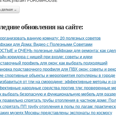
da Консультант FORUMHOUSE
ь дальше →
ледние обновления на сайте:
 организовать ванную комнату: 20 полезных советов
фхаки для Дома: Видео с Полезными Советами
СТЫЕ и ОЧЕНЬ полезные лайфхаки для ремонта: как сдела
айн коридора с нишей при входе: советы и идеи
ставочный профиль для окон: как выбрать подходящий
ановка подставочного профиля для ПВХ окон: советы и ре
ие спортивные объекты и мероприятия популярны в городе
 избавиться от тли на смородине: эффективные методы и с
ективные народные средства против тли: проверенные м
к выбрать безопасную и функциональную мебель для раздев
к правильно спрятать трубы отопления в частном доме: По
к спрятать ПП трубу отопления в полы по лагам: практичес
каких музеях Москвы представлены экспонаты по космосу