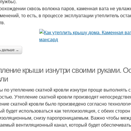
службы).
рохождении сквозь волокна паров, каменная вата не увлажн
зменений, то есть, в процессе эксплуатации утеплитель ост
тв.
ь дальше →
пление крыши изнутри своими руками. Ос
вли
ы по утеплению скатной кровли изнутри проще выполнять с
остью. Утепление скатной кровли производят непосредстве
ение скатной кровли было произведено согласно технологи
ый будет использоваться как теплоизоляция, с обеих сторо
изоляционным, снизу паропроницаемым. Важно чтобы между
аемый вентиляционный канал, который будет обеспечивать