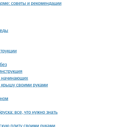
оме: советы и рекомендации
реды
струкции
без
инструкция
я начинающих
ю крышу своими руками
оном
уска: все, что нужно знать
скую плиту своими руками