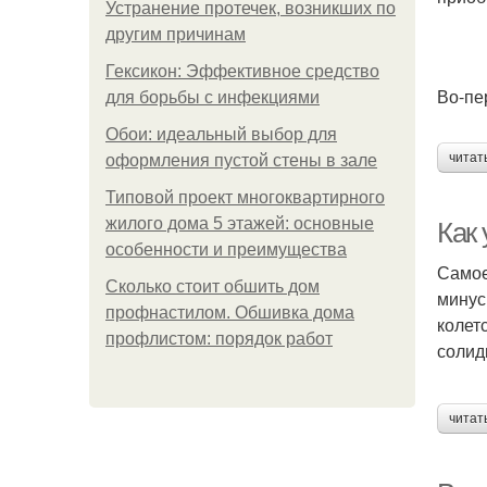
Устранение протечек, возникших по
другим причинам
Гексикон: Эффективное средство
Во-пе
для борьбы с инфекциями
Обои: идеальный выбор для
читат
оформления пустой стены в зале
Типовой проект многоквартирного
жилого дома 5 этажей: основные
Как 
особенности и преимущества
Самое
Сколько стоит обшить дом
минус
профнастилом. Обшивка дома
колет
профлистом: порядок работ
солид
читат