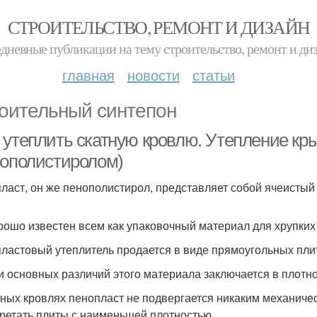
СТРОИТЕЛЬСТВО, РЕМОНТ И ДИЗАЙН
дневные публикации на тему строительство, ремонт и ди
главная
новости
статьи
оительный синтепон
 утеплить скатную кровлю. Утепление к
нополистиролом)
ласт, он же пенополистирол, представляет собой ячеистый
рошо известен всем как упаковочный материал для хрупких
ластовый утеплитель продается в виде прямоугольных пли
и основных различий этого материала заключается в плотнос
тных кровлях пенопласт не подвергается никаким механиче
ретать плиты с наименьшей плотностью.