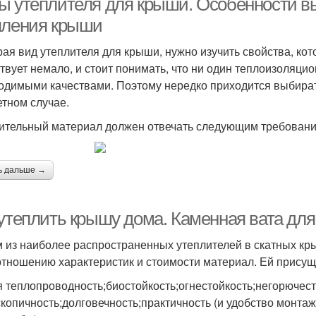
ы утеплителя для крыши. Особенности в
пления крыши
ая вид утеплителя для крыши, нужно изучить свойства, ко
твует немало, и стоит понимать, что ни один теплоизоляци
одимыми качествами. Поэтому нередко приходится выбират
етном случае.
ительный материал должен отвечать следующим требовани
ь дальше →
 утеплить крышу дома. Каменная вата дл
 из наиболее распространенных утеплителей в скатных кр
отношению характеристик и стоимости материал. Ей присущи
я теплопроводность;биостойкость;огнестойкость;негорюче
скопичность;долговечность;практичность (и удобство монта