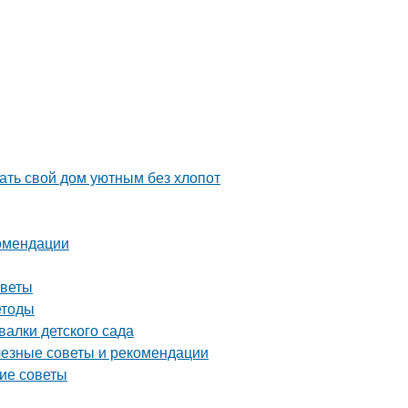
ть свой дом уютным без хлопот
комендации
оветы
етоды
алки детского сада
лезные советы и рекомендации
кие советы