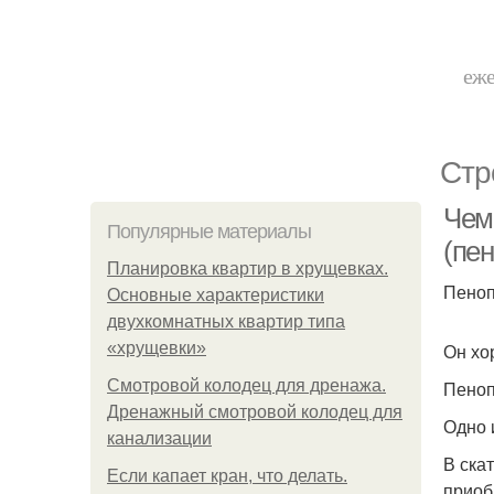
еже
Стр
Чем
Популярные материалы
(пе
Планировка квартир в хрущевках.
Пеноп
Основные характеристики
двухкомнатных квартир типа
«хрущевки»
Он хо
Смотровой колодец для дренажа.
Пеноп
Дренажный смотровой колодец для
Одно 
канализации
В ска
Если капает кран, что делать.
приоб