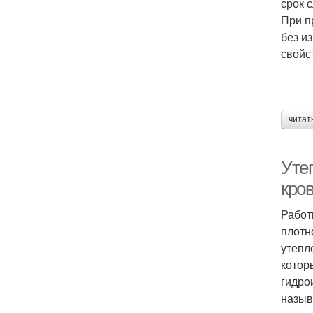
срок 
При п
без и
свойс
читат
Уте
кро
Работ
плотн
утепл
котор
гидро
назыв