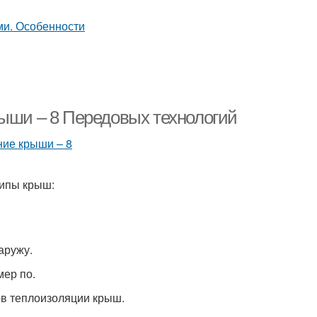
рыши – 8 Передовых технологий
типы крыш:
аружу.
мер по.
ов теплоизоляции крыш.