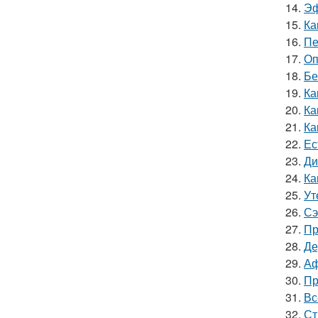
14.
Эф
15.
Ка
16.
Пе
17.
Оп
18.
Бе
19.
Ка
20.
Ка
21.
Ка
22.
Ес
23.
Ди
24.
Ка
25.
Ут
26.
Сэ
27.
Пр
28.
Де
29.
Аф
30.
Пр
31.
Вс
32.
Ст