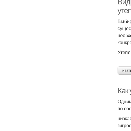
Вид
уте
Выбир
сущес
необх
конкр
Утепл
читат
Как
Одним
по со
низка
гигро