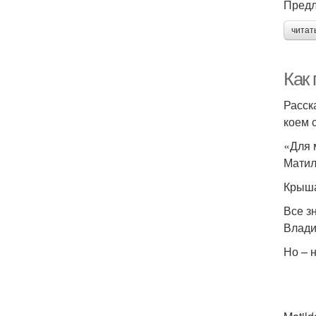
Предл
читат
Как
Расск
коем 
«Для 
Матил
Крыша
Все з
Влади
Но – н