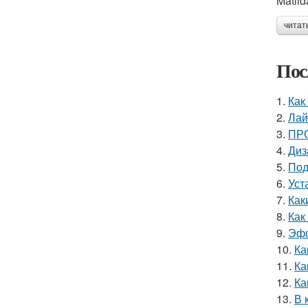
Matil
читат
Пос
1.
Как
2.
Лай
3.
ПРО
4.
Диз
5.
Под
6.
Уст
7.
Как
8.
Как
9.
Эфф
10.
Ка
11.
Ка
12.
Ка
13.
В 