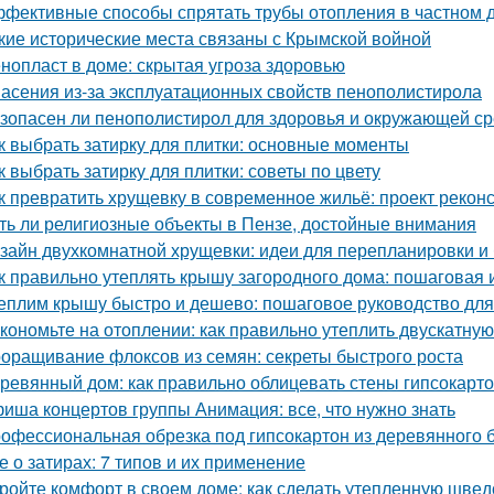
фективные способы спрятать трубы отопления в частном д
кие исторические места связаны с Крымской войной
нопласт в доме: скрытая угроза здоровью
асения из-за эксплуатационных свойств пенополистирола
зопасен ли пенополистирол для здоровья и окружающей с
к выбрать затирку для плитки: основные моменты
к выбрать затирку для плитки: советы по цвету
к превратить хрущевку в современное жильё: проект рекон
ть ли религиозные объекты в Пензе, достойные внимания
зайн двухкомнатной хрущевки: идеи для перепланировки и 
к правильно утеплять крышу загородного дома: пошаговая 
еплим крышу быстро и дешево: пошаговое руководство дл
кономьте на отоплении: как правильно утеплить двускатну
оращивание флоксов из семян: секреты быстрого роста
ревянный дом: как правильно облицевать стены гипсокарт
иша концертов группы Анимация: все, что нужно знать
офессиональная обрезка под гипсокартон из деревянного бр
е о затирах: 7 типов и их применение
ройте комфорт в своем доме: как сделать утепленную швед