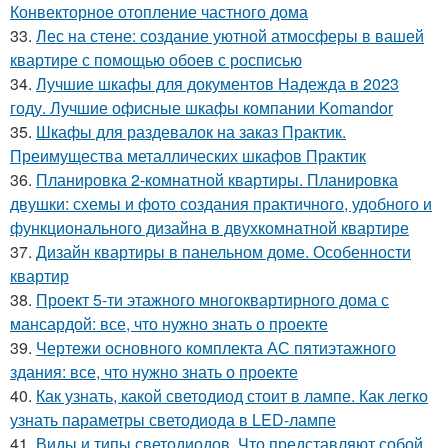
Конвекторное отопление частного дома
33.
Лес на стене: создание уютной атмосферы в вашей
квартире с помощью обоев с росписью
34.
Лучшие шкафы для документов Надежда в 2023
году. Лучшие офисные шкафы компании Komandor
35.
Шкафы для раздевалок на заказ Практик.
Преимущества металлических шкафов Практик
36.
Планировка 2-комнатной квартиры. Планировка
двушки: схемы и фото создания практичного, удобного и
функционального дизайна в двухкомнатной квартире
37.
Дизайн квартиры в панельном доме. Особенности
квартир
38.
Проект 5-ти этажного многоквартирного дома с
мансардой: все, что нужно знать о проекте
39.
Чертежи основного комплекта АС пятиэтажного
здания: все, что нужно знать о проекте
40.
Как узнать, какой светодиод стоит в лампе. Как легко
узнать параметры светодиода в LED-лампе
41.
Виды и типы светодиодов. Что представляют собой