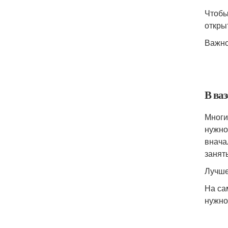
Чтобы
откры
Важно
В ваз
Многи
нужно
внача
занят
Лучше
На са
нужно