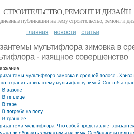
СТРОИТЕЛЬСТВО, РЕМОНТ И ДИЗАЙН
дневные публикации на тему строительство, ремонт и ди
главная
новости
статьи
зантемы мультифлора зимовка в сре
ьтифлора - изящное совершенство
ержание
ризантемы мультифлора зимовка в средней полосе.. Хриза
ак сохранить хризантему мультифлору зимой. Способы хра
В вазоне
В теплице
В таре
В погребе на полу
В траншее
ризантема мультифлора. Что собой представляет хризант
ужно ли обрезать хризантемы на зиму. Особенности подгот