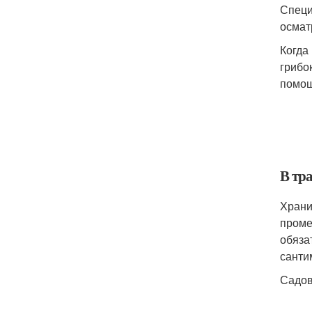
Специ
осмат
Когда
грибо
помощ
В тр
Храни
проме
обяза
санти
Садов