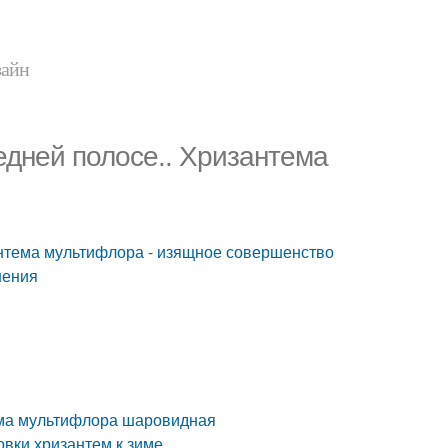
зайн
дней полосе.. Хризантема
нтема мультифлора - изящное совершенство
нения
ема мультифлора шаровидная
овки хризантем к зиме