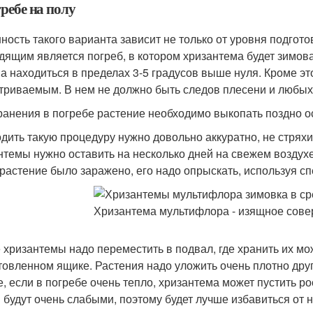
ребе на полу
ность такого варианта зависит не только от уровня подготов
дящим является погреб, в котором хризантема будет зимов
а находиться в пределах 3-5 градусов выше нуля. Кроме эт
триваемым. В нем не должно быть следов плесени и любых
ранения в погребе растение необходимо выкопать поздно о
дить такую процедуру нужно довольно аккуратно, не стрях
нтемы нужно оставить на несколько дней на свежем воздухе
 растение было заражено, его надо опрыскать, используя с
 хризантемы надо переместить в подвал, где хранить их мо
товленном ящике. Растения надо уложить очень плотно друг 
е, если в погребе очень тепло, хризантема может пустить р
 будут очень слабыми, поэтому будет лучше избавиться от н