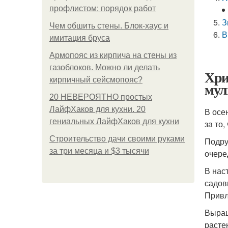
профлистом: порядок работ
З
Чем обшить стены. Блок-хаус и
В
имитация бруса
Армопояс из кирпича на стены из
газоблоков. Можно ли делать
Хри
кирпичный сейсмопояс?
мул
20 НЕВЕРОЯТНО простых
ЛайфХаков для кухни. 20
В осе
гениальных ЛайфХаков для кухни
за то,
Строительство дачи своими руками
Подру
за три месяца и $3 тысячи
очере
В нас
садов
Привл
Выращ
расте