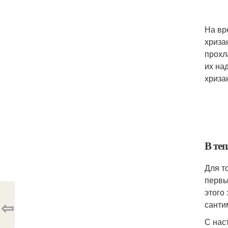
На вр
хриза
прохл
их на
хриза
В те
Для т
первы
этого
⇦
санти
С нас