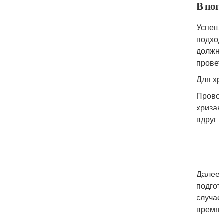
В пог
Успеш
подхо
должн
прове
Для х
Прово
хриза
вдруг
Далее
подго
случа
время