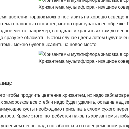
емя цветения горшок можно поставить на хорошо освещенны
нтема полностью отцветет, можно приступать к ее обрезке. 
адное место, например, в подвал, и хранить их там до весн
до сразу же обломать. В этом случае цветы летом будут оч
нтемы можно будет высадить на новое место.
плице
ого чтобы продлить цветение хризантем, их надо заблаговр
х заморозков все стебли надо будет удалить, оставив над з
 зимующие кусты необходимо присыпать слоем сухого перег
метров. Кроме этого, потребуется накрыть хризантемы лю
туплением весны надо позаботиться о своевременном раск