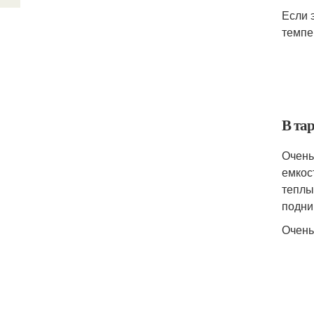
Если э
темпе
В тар
Очень
емкос
теплы
подни
Очень