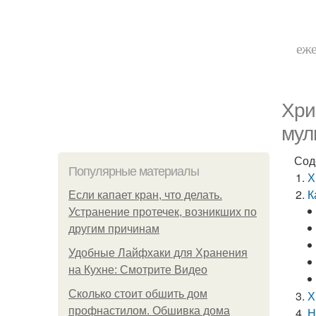
еже
Хри
мул
Сод
Популярные материалы
Х
К
Если капает кран, что делать.
Устранение протечек, возникших по
другим причинам
Удобные Лайфхаки для Хранения
на Кухне: Смотрите Видео
Сколько стоит обшить дом
Х
профнастилом. Обшивка дома
Н