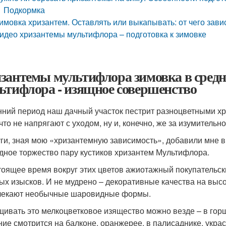
Подкормка
имовка хризантем. Оставлять или выкапывать: от чего зав
идео хризантемы мультифлора – подготовка к зимовке
зантемы мультифлора зимовка в средне
ьтифлора - изящное совершенство
нний период наш дачный участок пестрит разноцветными хр
 что не напрягают с уходом, ну и, конечно, же за изумитель
ги, зная мою «хризантемную зависимость», добавили мне 
дное торжество пару кустиков хризантем Мультифлора.
тоящее время вокруг этих цветов ажиотажный покупательск
ых изысков. И не мудрено – декоративные качества на высо
екают необычные шаровидные формы.
ивать это мелкоцветковое изящество можно везде – в горшк
ние смотрится на балконе, оранжерее, в палисаднике, украс