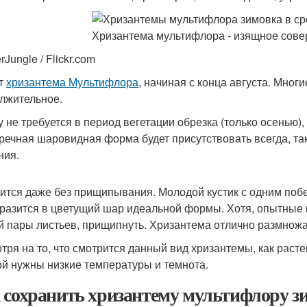
rJungle / Flickr.com
т
хризантема Мультифлора
, начиная с конца августа. Мног
лжительное.
у не требуется в период вегетации обрезка (только осенью),
речная шаровидная форма будет присутствовать всегда, так 
ния.
ится даже без прищипывания. Молодой кустик с одним поб
разится в цветущий шар идеальной формы. Хотя, опытные 
й пары листьев, прищипнуть. Хризантема отлично размножа
тря на то, что смотрится данный вид хризантемы, как раст
ой нужны низкие температуры и темнота.
 сохранить хризантему мультифлору з