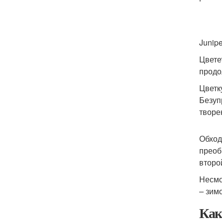
Junipe
Цвете
продо
Цветк
Безуп
творе
Обход
преоб
второ
Несмо
– зим
Как