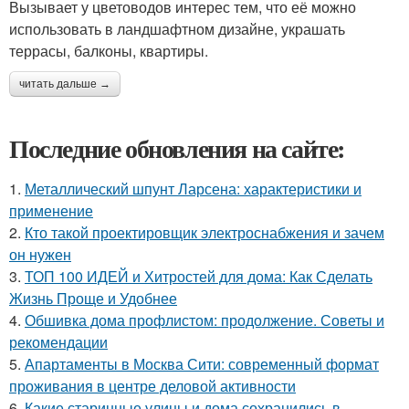
Вызывает у цветоводов интерес тем, что её можно
использовать в ландшафтном дизайне, украшать
террасы, балконы, квартиры.
читать дальше →
Последние обновления на сайте:
1.
Металлический шпунт Ларсена: характеристики и
применение
2.
Кто такой проектировщик электроснабжения и зачем
он нужен
3.
ТОП 100 ИДЕЙ и Хитростей для дома: Как Сделать
Жизнь Проще и Удобнее
4.
Обшивка дома профлистом: продолжение. Советы и
рекомендации
5.
Апартаменты в Москва Сити: современный формат
проживания в центре деловой активности
6.
Какие старинные улицы и дома сохранились в