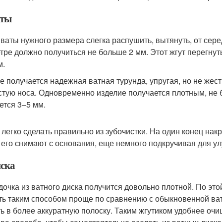
аты
 ваты нужного размера слегка распушить, вытянуть, от сере
тре должно получиться не больше 2 мм. Этот жгут перегнуть
м.
ге получается надежная ватная турунда, упругая, но не жес
стую носа. Одновременно изделие получается плотным, не б
ется 3–5 мм.
 легко сделать правильно из зубочистки. На один конец накру
, его снимают с основания, еще немного подкручивая для у
иска
дочка из ватного диска получится довольно плотной. По это
ть таким способом проще по сравнению с обыкновенной ват
ть в более аккуратную полоску. Таким жгутиком удобнее о