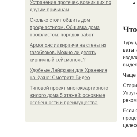
Устранение протечек, возникших по
другим причинам
Сколько стоит обшить дом
Что
профнастилом. Обшивка дома
профлистом: порядок работ
Турун
Армопояс из кирпича на стены из
ваты 
газоблоков. Можно ли делать
издел
кирпичный сейсмопояс?
выделе
Удобные Лайфхаки для Хранения
Чаще 
на Кухне: Смотрите Видео
Стери
Типовой проект многоквартирного
Упруг
жилого дома 5 этажей: основные
реком
особенности и преимущества
Если 
проце
целес