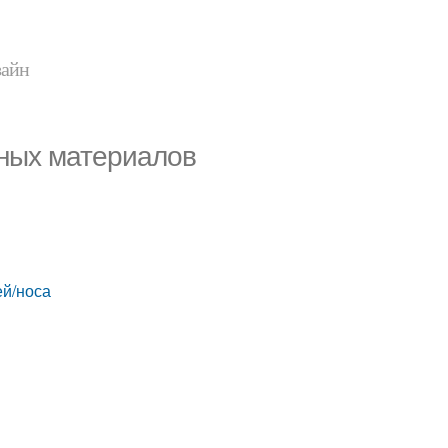
зайн
зных материалов
ей/носа