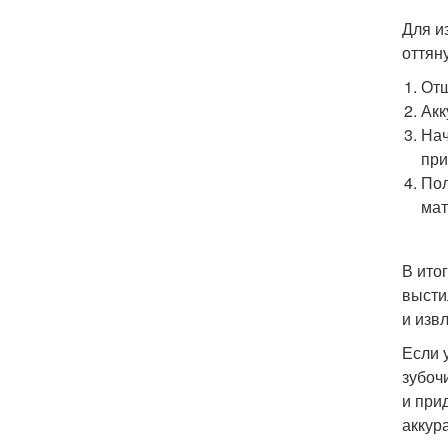
Для и
оттян
Отщ
Акк
Нач
при
Пол
мат
В ито
высти
и извл
Если 
зубоч
и при
аккур