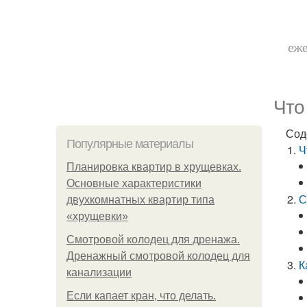
еже
Что
Сод
Популярные материалы
Ч
Планировка квартир в хрущевках.
Основные характеристики
С
двухкомнатных квартир типа
«хрущевки»
Смотровой колодец для дренажа.
Дренажный смотровой колодец для
К
канализации
Если капает кран, что делать.