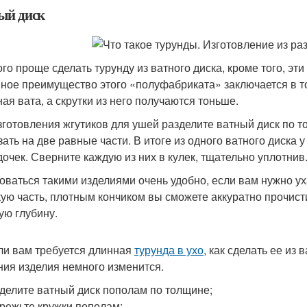
ый диск
го проще сделать турунду из ватного диска, кроме того, эт
ное преимущество этого «полуфабриката» заключается в то
ная вата, а скрутки из него получаются тоньше.
зготовления жгутиков для ушей разделите ватный диск по 
зать на две равные части. В итоге из одного ватного диска 
дочек. Сверните каждую из них в кулек, тщательно уплотнив
оваться такими изделиями очень удобно, если вам нужно ух
ую часть, плотным кончиком вы сможете аккуратно прочист
ую глубину.
ли вам требуется длинная
турунда в ухо
, как сделать ее из
ния изделия немного изменится.
делите ватный диск пополам по толщине;
режьте кружки пополам;