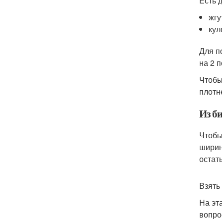
Есть 
жгу
кул
Для п
на 2 п
Чтобы
плотн
Из б
Чтобы
ширин
остат
Взять 
На эт
вопро