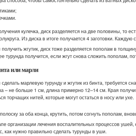
два способа, чтобы самостоятельно сделать из ватных диско
тиками;
ечками.
олучения кулечка, диск разделяется на две половины, то ес
олукруга. Из диска в итоге получается 4 заготовки. Каждую 
 получить жгутик, диск тоже разделяется пополам в толщин
ее турунда получится, если жгут снова сложить пополам, по
инта или марли
 сделать марлевую турунду и жгутик из бинта, требуется с
а – не больше 1 см, длина примерно 12–14 см. Края получи
ься торчащих нитей, которые могут остаться в носу или ухе.
полоску за оба конца, крутить, потом согнуть пополам, вновь
апе организации лечения воспалительных процессов ушей, 
с, как нужно правильно сделать турунды в уши.