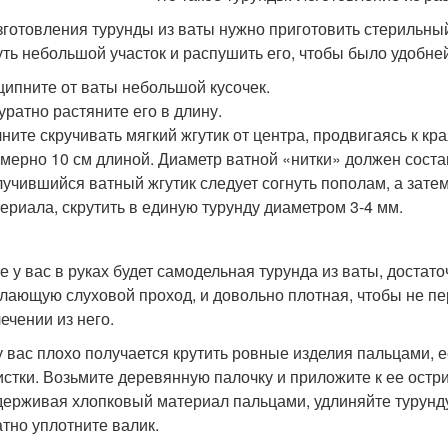
зготовления турунды из ваты нужно приготовить стерильный
уть небольшой участок и распушить его, чтобы было удобней
ипните от ваты небольшой кусочек.
уратно растяните его в длину.
ните скручивать мягкий жгутик от центра, продвигаясь к кр
мерно 10 см длиной. Диаметр ватной «нитки» должен соста
учившийся ватный жгутик следует согнуть пополам, а затем
ериала, скрутить в единую турунду диаметром 3-4 мм.
ге у вас в руках будет самодельная турунда из ваты, достат
лающую слуховой проход, и довольно плотная, чтобы не пе
ечении из него.
у вас плохо получается крутить ровные изделия пальцами, е
истки. Возьмите деревянную палочку и приложите к ее остри
держивая хлопковый материал пальцами, удлиняйте турунду
атно уплотните валик.