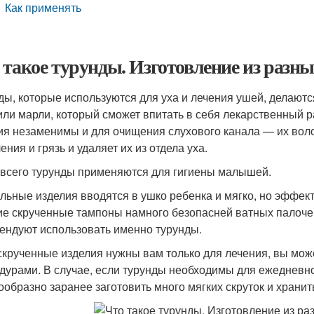
Как применять
 такое турунды. Изготовление из разн
ды, которые используются для уха и лечения ушей, делаютс
или марли, который сможет впитать в себя лекарственный ра
ия незаменимы и для очищения слухового канала — их вол
ния и грязь и удаляет их из отдела уха.
всего турунды применяются для гигиены малышей.
льные изделия вводятся в ушко ребенка и мягко, но эффек
ие скрученные тампоны намного безопасней ватных палоче
ендуют использовать именно турунды.
скрученные изделия нужны вам только для лечения, вы мож
дурами. В случае, если турунды необходимы для ежедневн
ообразно заранее заготовить много мягких скруток и хранить