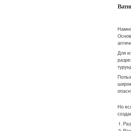
Ватн
Намно
Основ
аптеч
Для и
разре
турун
Польз
широк
опасн
Но ес
созда
Раз
Раз