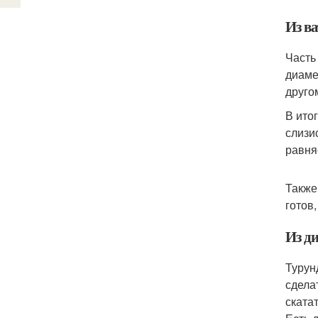
Из в
Часть
диаме
друго
В ито
слизи
равня
Также
готов
Из д
Турун
сдела
ската