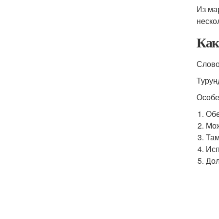
Из ма
неско
Как
Слово
Турун
Особе
Обе
Мож
Там
Исп
Дол