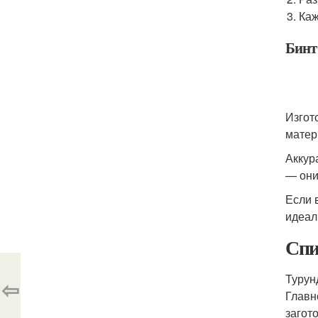
Каж
Бинт
Изгот
матер
Аккур
— они
Если 
идеал
Спи
Турун
⇦
Главн
загот