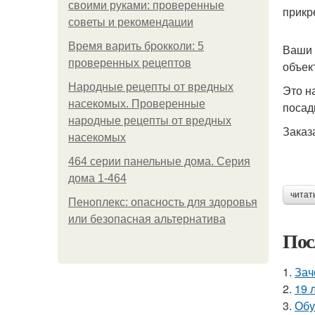
своими руками: проверенные
прикр
советы и рекомендации
Время варить брокколи: 5
Ваши 
проверенных рецептов
объек
Народные рецепты от вредных
Это н
насекомых. Проверенные
посад
народные рецепты от вредных
Заказ
насекомых
464 серии панельные дома. Серия
дома 1-464
читат
Пеноплекс: опасность для здоровья
или безопасная альтернатива
Пос
1.
Зач
2.
19 
3.
Обу