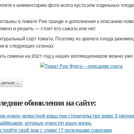
епите к комментарию фото всего куста или отдельных плод
отзывы о томате Рио гранде и дополнения к описанию помо
тивно и решить — стоит его сажать или нет.
атуральный сорт томата. Поэтому из зрелого плода рекомен
ки в следующих сезонах
ать семена на 2021 год у наших коллекционеров можно уже 
ь дальше →
ледние обновления на сайте:
ем нужен челюстной ковш при строительстве дома: 5 неоч
лайфхаков, которые упростят вашу жизнь
стройте свой дом с этими 17 полезными советами