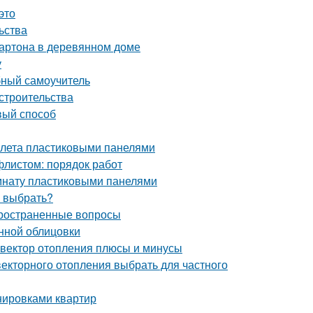
это
ьства
картона в деревянном доме
у
бный самоучитель
строительства
вый способ
уалета пластиковыми панелями
листом: порядок работ
омнату пластиковыми панелями
ч выбрать?
пространенные вопросы
нной облицовки
нвектор отопления плюсы и минусы
векторного отопления выбрать для частного
нировками квартир