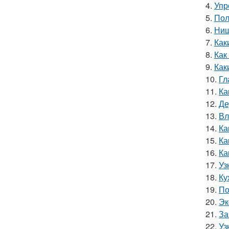
4.
Упр
5.
Пол
6.
Ниш
7.
Как
8.
Как
9.
Как
10.
Гл
11.
Ка
12.
Де
13.
Вл
14.
Ка
15.
Ка
16.
Ка
17.
Уз
18.
Ку
19.
По
20.
Эк
21.
За
22.
Уз