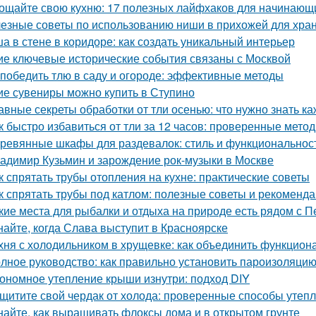
ощайте свою кухню: 17 полезных лайфхаков для начинающ
езные советы по использованию ниши в прихожей для хра
а в стене в коридоре: как создать уникальный интерьер
ие ключевые исторические события связаны с Москвой
 победить тлю в саду и огороде: эффективные методы
ие сувениры можно купить в Ступино
авные секреты обработки от тли осенью: что нужно знать к
к быстро избавиться от тли за 12 часов: проверенные мето
ревянные шкафы для раздевалок: стиль и функциональнос
адимир Кузьмин и зарождение рок-музыки в Москве
к спрятать трубы отопления на кухне: практические советы
к спрятать трубы под катлом: полезные советы и рекоменд
кие места для рыбалки и отдыха на природе есть рядом с П
найте, когда Слава выступит в Красноярске
хня с холодильником в хрущевке: как объединить функциона
лное руководство: как правильно установить пароизоляцию
ономное утепление крыши изнутри: подход DIY
щитите свой чердак от холода: проверенные способы утеп
найте, как выращивать флоксы дома и в открытом грунте