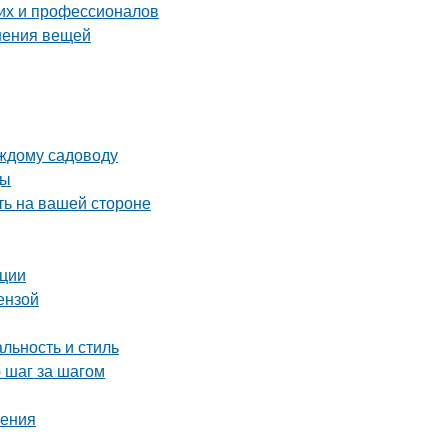
их и профессионалов
нения вещей
аждому садоводу
ды
ть на вашей стороне
ации
ензой
льность и стиль
 шаг за шагом
ления