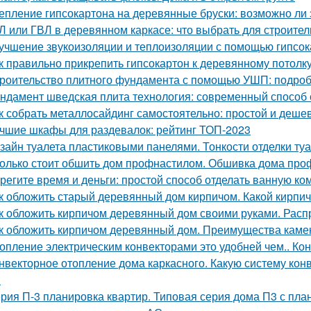
епление гипсокартона на деревянные бруски: возможно ли 
Л или ГВЛ в деревянном каркасе: что выбрать для строител
учшение звукоизоляции и теплоизоляции с помощью гипсо
к правильно прикрепить гипсокартон к деревянному потолк
роительство плитного фундамента с помощью УШП: подро
ндамент шведская плита технология: современный способ 
к собрать металлосайдинг самостоятельно: простой и деше
чшие шкафы для раздевалок: рейтинг ТОП-2023
зайн туалета пластиковыми панелями. Тонкости отделки т
олько стоит обшить дом профнастилом. Обшивка дома проф
регите время и деньги: простой способ отделать ванную к
к обложить старый деревянный дом кирпичом. Какой кирпи
к обложить кирпичом деревянный дом своими руками. Рас
к обложить кирпичом деревянный дом. Преимущества каме
опление электрическим конвекторами это удобней чем.. Ко
нвекторное отопление дома каркасного. Какую систему кон
?
рия П-3 планировка квартир. Типовая серия дома П3 с пла