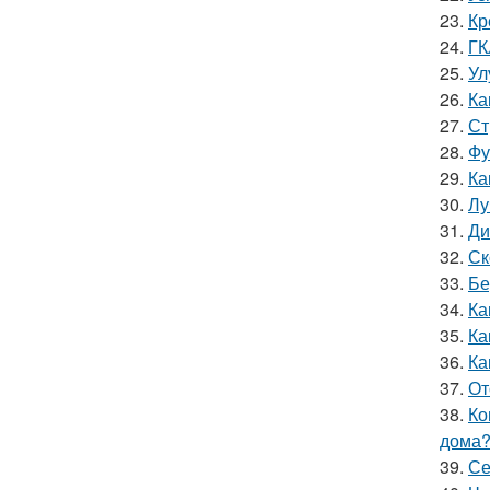
23.
Кр
24.
ГК
25.
Ул
26.
Ка
27.
Ст
28.
Фу
29.
Ка
30.
Лу
31.
Ди
32.
Ск
33.
Бе
34.
Ка
35.
Ка
36.
Ка
37.
От
38.
Ко
дома
39.
Се