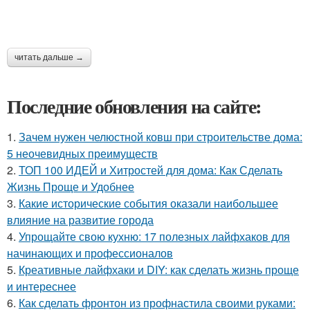
читать дальше →
Последние обновления на сайте:
1.
Зачем нужен челюстной ковш при строительстве дома:
5 неочевидных преимуществ
2.
ТОП 100 ИДЕЙ и Хитростей для дома: Как Сделать
Жизнь Проще и Удобнее
3.
Какие исторические события оказали наибольшее
влияние на развитие города
4.
Упрощайте свою кухню: 17 полезных лайфхаков для
начинающих и профессионалов
5.
Креативные лайфхаки и DIY: как сделать жизнь проще
и интереснее
6.
Как сделать фронтон из профнастила своими руками: