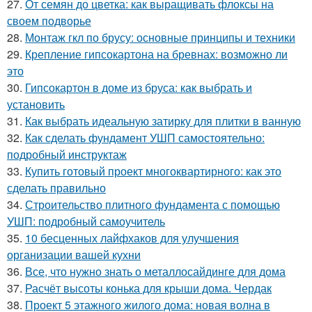
27.
От семян до цветка: как выращивать флоксы на
своем подворье
28.
Монтаж гкл по брусу: основные принципы и техники
29.
Крепление гипсокартона на бревнах: возможно ли
это
30.
Гипсокартон в доме из бруса: как выбрать и
установить
31.
Как выбрать идеальную затирку для плитки в ванную
32.
Как сделать фундамент УШП самостоятельно:
подробный инструктаж
33.
Купить готовый проект многоквартирного: как это
сделать правильно
34.
Строительство плитного фундамента с помощью
УШП: подробный самоучитель
35.
10 бесценных лайфхаков для улучшения
организации вашей кухни
36.
Все, что нужно знать о металлосайдинге для дома
37.
Расчёт высоты конька для крыши дома. Чердак
38.
Проект 5 этажного жилого дома: новая волна в