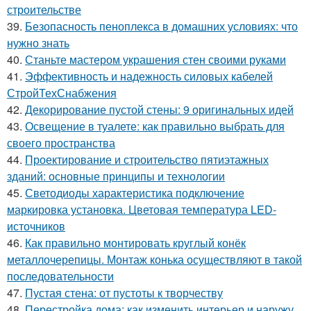
строительстве
39.
Безопасность пеноплекса в домашних условиях: что
нужно знать
40.
Станьте мастером украшения стен своими руками
41.
Эффективность и надежность силовых кабелей
СтройТехСнабжения
42.
Декорирование пустой стены: 9 оригинальных идей
43.
Освещение в туалете: как правильно выбрать для
своего пространства
44.
Проектирование и строительство пятиэтажных
зданий: основные принципы и технологии
45.
Светодиоды характеристика подключение
маркировка установка. Цветовая температура LED-
источников
46.
Как правильно монтировать круглый конёк
металлочерепицы. Монтаж конька осуществляют в такой
последовательности
47.
Пустая стена: от пустоты к творчеству
48.
Перестройка дома: как изменить интерьер и наружу