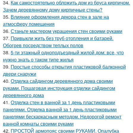
34.
Как самостоятельно обложить дом из бруса кирпичом.
Зачем деревянному дому кирпичные стены?
35.
Влияние оформления декора стен в зале на
атмосферу помещения
36.
Станьте мастером украшения стен своими руками
37.
Привыкли жить без труб отопления и батарей.
Обогрев посредством теплых полов
38.
5-ти этажный одноподъездный жилой дом: все, что
нужно знать о таком типе жилья
39.
Простые способы открытия пластиковой балконной
двери снаружи
40.
Отделка сайдингом деревянного дома своими
руками. Пошаговая инструкция отделки сайдингом
деревянного дома
41.
Отделка стен в ванной за 1 день пластиковыми
панелями. Отделка ванной за 1 день пластиковыми
панелями бескаркасным методом. Недорогой ремонт
ванной комнаты своими руками
42.
ПРОСТОЙ армопояс своими РУКАМИ. Опалубка