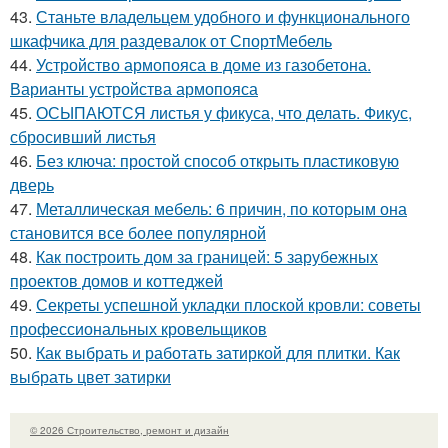
43.
Станьте владельцем удобного и функционального
шкафчика для раздевалок от СпортМебель
44.
Устройство армопояса в доме из газобетона.
Варианты устройства армопояса
45.
ОСЫПАЮТСЯ листья у фикуса, что делать. Фикус,
сбросивший листья
46.
Без ключа: простой способ открыть пластиковую
дверь
47.
Металлическая мебель: 6 причин, по которым она
становится все более популярной
48.
Как построить дом за границей: 5 зарубежных
проектов домов и коттеджей
49.
Секреты успешной укладки плоской кровли: советы
профессиональных кровельщиков
50.
Как выбрать и работать затиркой для плитки. Как
выбрать цвет затирки
© 2026 Строительство, ремонт и дизайн