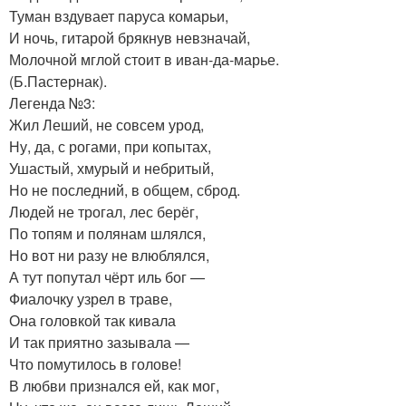
Туман вздувает паруса комарьи,
И ночь, гитарой брякнув невзначай,
Молочной мглой стоит в иван-да-марье.
(Б.Пастернак).
Легенда №3:
Жил Леший, не совсем урод,
Ну, да, с рогами, при копытах,
Ушастый, хмурый и небритый,
Но не последний, в общем, сброд.
Людей не трогал, лес берёг,
По топям и полянам шлялся,
Но вот ни разу не влюблялся,
А тут попутал чёрт иль бог —
Фиалочку узрел в траве,
Она головкой так кивала
И так приятно зазывала —
Что помутилось в голове!
В любви признался ей, как мог,