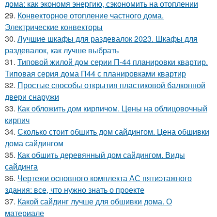
дома: как экономя энергию, сэкономить на отоплении
29.
Конвекторное отопление частного дома.
Электрические конвекторы
30.
Лучшие шкафы для раздевалок 2023. Шкафы для
раздевалок, как лучше выбрать
31.
Типовой жилой дом серии П-44 планировки квартир.
Типовая серия дома П44 с планировками квартир
32.
Простые способы открытия пластиковой балконной
двери снаружи
33.
Как обложить дом кирпичом. Цены на облицовочный
кирпич
34.
Сколько стоит обшить дом сайдингом. Цена обшивки
дома сайдингом
35.
Как обшить деревянный дом сайдингом. Виды
сайдинга
36.
Чертежи основного комплекта АС пятиэтажного
здания: все, что нужно знать о проекте
37.
Какой сайдинг лучше для обшивки дома. О
материале