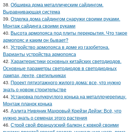
38.
Обшивка дома металлическим сайдингом.
Выравнивающая система
39.
Отделка дома сайдингом снаружи своими руками.
Монтаж сайдинга своими руками
40.
Высота армопояса под плиты перекрытия. Что такое
армопояс и каким он бывает?
41.
Устройство армопояса в доме из газобетона.
Варианты устройства армопояса
42.
Характеристики основных китайских светодиодов.
Основные параметры светодиодов в светодиодных
лампах, ленте, светильниках
43.
Проект пятиэтажного жилого дома: все, что нужно
знать о новом строительстве
44.
Установка полукруглого конька на металлочерепицу.
Монтаж планок конька
45.
Аэлита Нивяник Махровый Крейзи Дейзи: Всё, что
нужно знать о семенах этого растения
46.
Строй свой французский балкон с ковкой своими
руками: простой способ создать уникальную часть дома