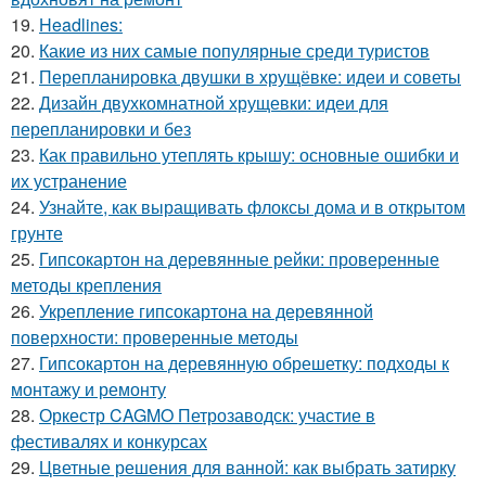
19.
Headlines:
20.
Какие из них самые популярные среди туристов
21.
Перепланировка двушки в хрущёвке: идеи и советы
22.
Дизайн двухкомнатной хрущевки: идеи для
перепланировки и без
23.
Как правильно утеплять крышу: основные ошибки и
их устранение
24.
Узнайте, как выращивать флоксы дома и в открытом
грунте
25.
Гипсокартон на деревянные рейки: проверенные
методы крепления
26.
Укрепление гипсокартона на деревянной
поверхности: проверенные методы
27.
Гипсокартон на деревянную обрешетку: подходы к
монтажу и ремонту
28.
Оркестр CAGMO Петрозаводск: участие в
фестивалях и конкурсах
29.
Цветные решения для ванной: как выбрать затирку