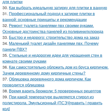
для плитки
30.
Как выбрать идеальную затирку для плитки в ванную
31.
Профессиональный подход к затирке плитки в
ванной: основные принципы и рекомендации
32.
Ремонт туалета панелями пвх своими руками.
Основные достоинства панелей из поливинилхлорида
33.
Быстро и недорого: строительство дома на заказ
34.
Маленький туалет дизайн панелями пвх. Почему
панели ПВХ?
35.
Стильные и недорогие идеи для украшения стен в
комнате своими руками
36.
Как самостоятельно обложить дом из бруса кирпичом.
Зачем деревянному дому кирпичные стены?
37.
Облицовка деревянного дома кирпичом. Как
проводится облицовка
38.
Время варить брокколи: 5 проверенных рецептов
39.
При какой температуре выделяется стирол из
полистирола. Эмульсионный (ПСЭ)[править | править
код]