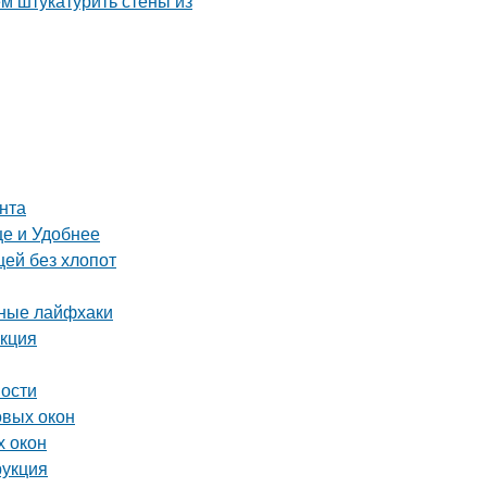
нта
е и Удобнее
щей без хлопот
нные лайфхаки
укция
ности
овых окон
х окон
рукция