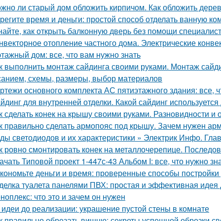
жно ли старый дом обложить кирпичом. Как обложить дере
регите время и деньги: простой способ отделать ванную к
найте, как открыть балконную дверь без помощи специалис
нвекторное отопление частного дома. Электрические конве
этажный дом: все, что вам нужно знать
к выполнить монтаж сайдинга своими руками. Монтаж сайди
санием, схемы, размеры, выбор материалов
ртежи основного комплекта АС пятиэтажного здания: все, ч
йдинг для внутренней отделки. Какой сайдинг используетс
к сделать конек на крышу своими руками. Разновидности и 
к правильно сделать армопояс под крышу. Зачем нужен арм
ды светодиодов и их характеристики » Электрик Инфо. Гла
к ровно смонтировать конек на металлочерепице. Последов
ачать Типовой проект 1-447с-43 Альбом I: все, что нужно зн
кономьте деньги и время: проверенные способы постройки
делка туалета панелями ПВХ: простая и эффективная идея
ноплекс: что это и зачем он нужен
 идеи до реализации: украшение пустой стены в комнате
к правильно обрезать вишню: секреты успешной обрезки с