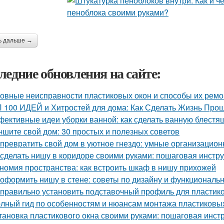
ь дальше →
ледние обновления на сайте:
овные неисправности пластиковых окон и способы их ремо
 100 ИДЕЙ и Хитростей для дома: Как Сделать Жизнь Прощ
ективные идеи уборки ванной: как сделать ванную блестя
чшите свой дом: 30 простых и полезных советов
 превратить свой дом в уютное гнездо: умные организацио
 сделать нишу в коридоре своими руками: пошаговая инстр
номия пространства: как встроить шкаф в нишу прихожей
 оформить нишу в стене: советы по дизайну и функциональ
 правильно установить подставочный профиль для пластик
лный гид по особенностям и нюансам монтажа пластиковы
тановка пластикового окна своими руками: пошаговая инст