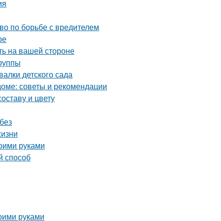
ия
тво по борьбе с вредителем
ре
ть на вашей стороне
группы
алки детского сада
оме: советы и рекомендации
оставу и цвету
без
жизни
воими руками
й способ
оими руками