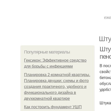
еже
Шту
Шту
Популярные материалы
пен
Гексикон: Эффективное средство
В пос
для борьбы с инфекциями
свойс
Планировка 2-комнатной квартиры.
бетон
Планировка двушки: схемы и фото
обусл
создания практичного, удобного и
удобс
функционального дизайна в
двухкомнатной квартире
Штука
Как построить фундамент УШП