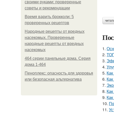
своими руками: проверенные
советы и рекомендации
Время варить брокколи: 5
читат
проверенных рецептов
Народные рецепты от вредных
Пос
насекомых. Проверенные
народные рецепты от вредных
1.
Осн
насекомых
2.
ТОП
464 серии панельные дома. Серия
3.
Эфф
дома 1-464
4.
Улу
5.
Как
Пеноплекс: опасность для здоровья
6.
Как
или безопасная альтернатива
7.
Эко
8.
Как
9.
Как
10.
По
11.
Ус