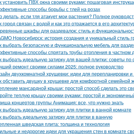
к установить ПВХ окна своими руками: пошаговая инструкц
фективные способы борьбы с тлей на розах
о делать, если тля атакует мои растения? Полное руководс
к город связан с водой и как это отражается в его архитекту
ревянные шкафы для раздевалок: стиль и функциональнос
GMO Новосибирск: история создания и уникальный стиль 
к выбрать безопасную и функциональную мебель для раздев
фективные способы спрятать трубы отопления в частном д
к выбрать идеальную затирку для вашей плитки: советы по с
чший ремонт своими силами 2025: полное руководство
зайн двухкомнатной хрущевки: идеи для перепланировки и 
к обставить двушку в хрущевке для комфортной семейной 
епление мансардной крыши: простой способ сделать это с
ройте теплую крышу своими руками: простой и экономичны
иша концертов группы Анимация: все, что нужно знать
к выбрать идеальную затирку для плитки в ванной комнате
к выбрать идеальную затирку для плитки в ванную
епленная шведская плита: толщина и технология
ильные и недорогие идеи для украшения стен в комнате св