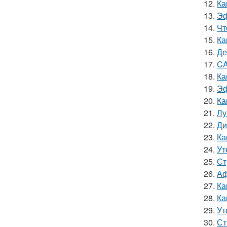
12.
Ка
13.
Эф
14.
Чт
15.
Ка
16.
Де
17.
CA
18.
Ка
19.
Эф
20.
Ка
21.
Лу
22.
Ди
23.
Ка
24.
Ут
25.
Ст
26.
Аф
27.
Ка
28.
Ка
29.
Ут
30.
Ст