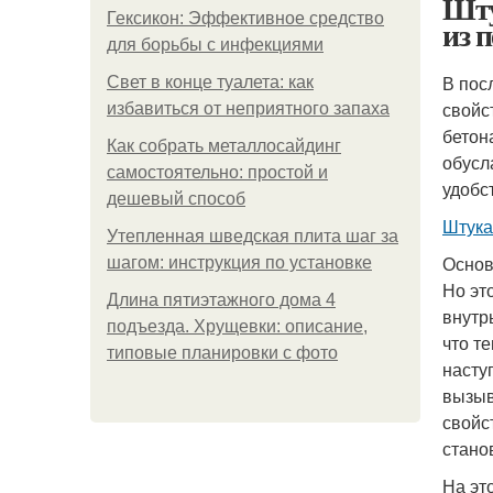
Шту
Гексикон: Эффективное средство
из 
для борьбы с инфекциями
В пос
Свет в конце туалета: как
свойс
избавиться от неприятного запаха
бетон
Как собрать металлосайдинг
обусл
самостоятельно: простой и
удобс
дешевый способ
Штука
Утепленная шведская плита шаг за
Основ
шагом: инструкция по установке
Но эт
Длина пятиэтажного дома 4
внутр
подъезда. Хрущевки: описание,
что т
типовые планировки с фото
насту
вызыв
свойс
стано
На эт