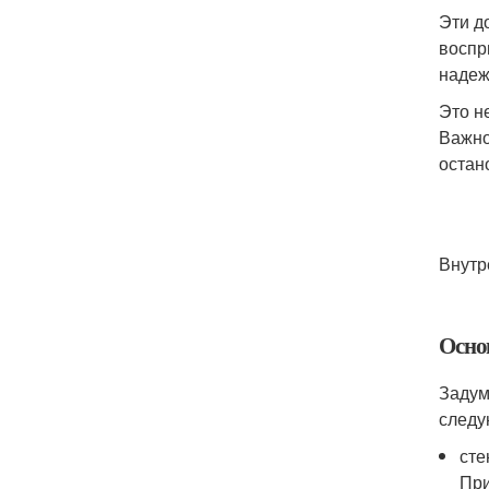
Эти д
воспр
надеж
Это н
Важно
остан
Внутр
Осно
Задум
следу
сте
При