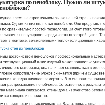
катурка по пеноблоку. Нужно ли штук
пеноблоков?
леднее время на строительном рынке нашей страны появи
твами. Одним из них являются пеноблоки. Они представляют
а по сравнительно простой технологии. За счет этого готов
авливает их популярность среди частных застройщиков. Та
твом в монтаже, великолепными теплоизоляционными хара
турка стен из пеноблоков
ным достоинством пеноблоков профессиональные мастера 
от эксплуатационный плюс изделий может полностью уничто
ь ячеистого материала, она начинает скапливаться в его по
епловое сопротивление блоков снижается (причем существен
плении холодов начинает замерзать. Это становится причин
ает растрескивание пеноблоков. Естественно, в результат
тва материала снижаются, стены дома из ячеистого бетона 
вится холодно и неприятно.
ом неприятности не заканчиваются. Влага, попадающая в р