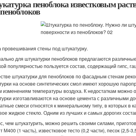
катурка пеноблока известковым раст
 пеноблоков
 провешивания стены под штукатурку.
ально для штукатурки пеноблоков предлагаются различные
ой популярностью пользуется состав, содержащий гипс, га
естве штукатурки для пеноблоков по фасадным стенам реко
турки на основе синтетических смол имеют хорошую паропр
м изменениям температуры воздуха. К недостаткам можно 
турки изготавливаются на основе цемента с различными д
атные смеси относятся к минеральному типу, в которых в 
вое жидкое стекло. Одним из лучших и самых дорогих соста
с, чем штукатурить, можно решить своими силами, пригото
 М400 (1 часть), известковое тесто (0,2 части), песок (2,5-3