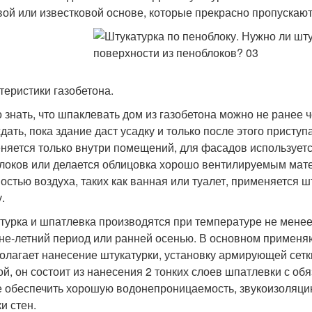
вой или известковой основе, которые прекрасно пропускаю
теристики газобетона.
 знать, что шпаклевать дом из газобетона можно не ранее 
дать, пока здание даст усадку и только после этого присту
няется только внутри помещений, для фасадов использует
локов или делается облицовка хорошо вентилируемым ма
остью воздуха, таких как ванная или туалет, применяется ш
.
турка и шпатлевка производятся при температуре не менее 
не-летний период или ранней осенью. В основном применяю
олагает нанесение штукатурки, установку армирующей сетк
ой, он состоит из нанесения 2 тонких слоев шпатлевки с о
е обеспечить хорошую водонепроницаемость, звукоизоляцию
и стен.