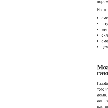
перем
Из го
сме
шту
мин
сил
сме
цем
Мож
газ
Газоб
того 
дома,
данно
растр