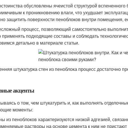
остоинства обусловлены ячеистой структурой вспененного б
иимчивым к проникновению влаги, что ухудшает эксплуата
но защитить поверхности пеноблоков внутри помещения, ес
есложный процесс, позволяющий самостоятельно выполнить
 применять подходящие составы и соблюдать технологичес
овимся детально в материале статьи.
енняя штукатурка стен из пеноблока процесс достаточно пр
вные акценты
ываясь о том, чем штукатурить и, как выполнять отделочн
ющие моменты:
ны из пеноблоков характеризуются низкой адгезией, связан
меняемые растворы на основе цемента к ним не пристают 