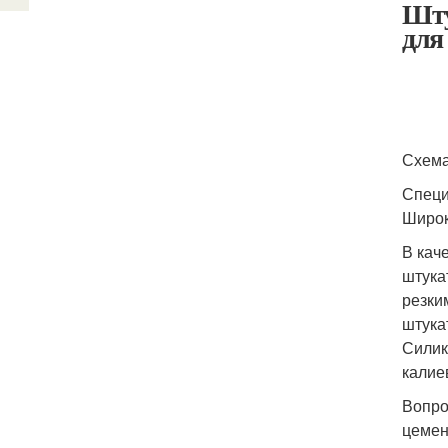
Шту
для
Схема
Специ
Широк
В кач
штука
резки
штука
Силик
калие
Вопро
цемент