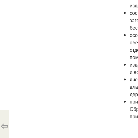
изд
сос
заг
бес
осо
обе
отд
по
изд
и в
яче
вла
дер
при
Обр
при
⇦