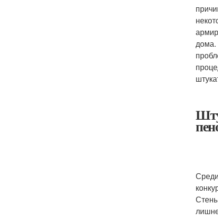
причи
некот
армир
дома.
пробл
проце
штука
Шту
пен
Среди
конку
Стены
лишне