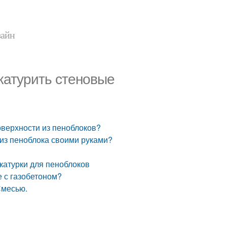
зайн
катурить стеновые
оверхности из пеноблоков?
 из пеноблока своими руками?
катурки для пеноблоков
е с газобетоном?
Смесью.