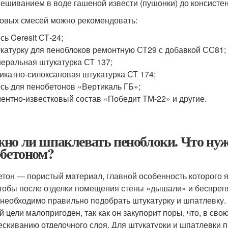
ешиванием в воде гашеной извести (пушонки) до консисте
товых смесей можно рекомендовать:
сь Ceresit СТ-24;
катурку для пеноблоков ремонтную СТ29 с добавкой СС81;
еральная штукатурка СТ 137;
икатно-силоксановая штукатурка СТ 174;
сь для пенобетонов «Вертикаль ГБ»;
ентно-известковый состав «Победит ТМ-22» и другие.
но ли шпаклевать пеноблоки. Что нужн
обетоном?
етон — пористый материал, главной особенность которого 
чтобы после отделки помещения стены «дышали» и беспреп
 необходимо правильно подобрать штукатурку и шпатлевку
й цели малопригоден, так как он закупорит поры, что, в сво
ескиванию отделочного слоя. Для штукатурки и шпатлевки 