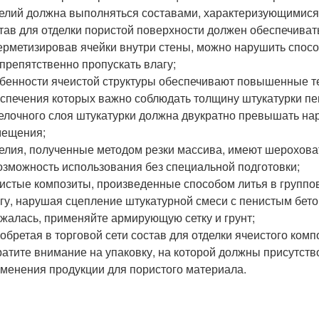
елий должна выполняться составами, характеризующимися
тав для отделки пористой поверхности должен обеспечиват
ерметизировав ячейки внутри стены, можно нарушить спос
препятственно пропускать влагу;
бенности ячеистой структуры обеспечивают повышенные т
спечения которых важно соблюдать толщину штукатурки пе
елочного слоя штукатурки должна двукратно превышать на
мещения;
елия, полученные методом резки массива, имеют шерохова
озможность использования без специальной подготовки;
истые композиты, произведенные способом литья в групп
гу, нарушая сцепление штукатурной смеси с пенистым бет
жалась, применяйте армирующую сетку и грунт;
обретая в торговой сети состав для отделки ячеистого комп
атите внимание на упаковку, на которой должны присутст
менения продукции для пористого материала.