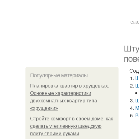
еже
Шту
пов
Сод
Популярные материалы
Ш
Ш
Планировка квартир в хрущевках.
Основные характеристики
Ш
двухкомнатных квартир типа
М
«хрущевки»
В
Стройте комфорт в своем доме: как
сделать утепленную шведскую
плиту своими руками