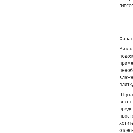
гипсо
Харак
Важно
подож
приме
пеноб
влажн
плитку
Штука
весен
предп
прост
хотит
отделк