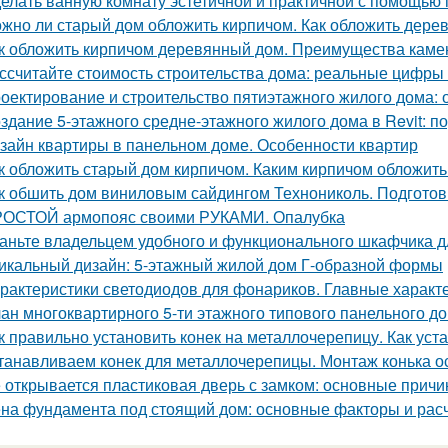
елать ванную комнату эстетичной и практичной с помощью
жно ли старый дом обложить кирпичом. Как обложить дере
к обложить кирпичом деревянный дом. Преимущества каме
ссчитайте стоимость строительства дома: реальные цифры
оектирование и строительство пятиэтажного жилого дома:
здание 5-этажного средне-этажного жилого дома в Revit: 
зайн квартиры в панельном доме. Особенности квартир
к обложить старый дом кирпичом. Каким кирпичом обложить
к обшить дом виниловым сайдингом Технониколь. Подготов
ОСТОЙ армопояс своими РУКАМИ. Опалубка
аньте владельцем удобного и функционального шкафчика д
икальный дизайн: 5-этажный жилой дом Г-образной формы
рактеристики светодиодов для фонариков. Главные характ
ан многоквартирного 5-ти этажного типового панельного дом
к правильно установить конек на металлочерепицу. Как уст
танавливаем конек для металлочерепицы. Монтаж конька о
 открывается пластиковая дверь с замком: основные прич
на фундамента под стоящий дом: основные факторы и рас