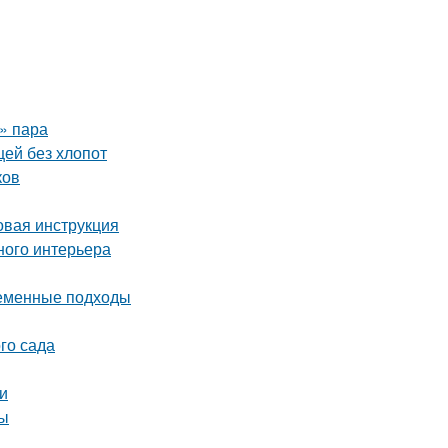
о» пара
щей без хлопот
ков
вая инструкция
ного интерьера
ременные подходы
го сада
еи
ты