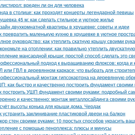
листирол: вреден ли он для человека
нда в столице: как проходят концерты легендарной певицы
ущевка 45 м: как сделать стильное и уютное жилье
зайн двухкомнатной квартиры в хрущевке: советы и идеи
к превратить маленькую кухню в хрущевке в уютное простр
лное руководство: как утеплить скатную крышу своими рук
кономьте на отоплении: как правильно утеплить двускатну
епление мансардной крыши: простой способ сделать это с
офессиональный подход к выращиванию флоксов: когда и к
Л или ГВЛ в деревянном каркасе: что выбрать для строител
офессиональный монтаж гипсокартона на деревянную обреш
П: как быстро и качественно построить фундамент своими
к построить УШП фундамент своими руками: подробный са
еренно и качественно: монтаж металлосайдинга своими ру
счёт высоты конька для крыши дома. Чердак
к устранить заклинивание пластиковой двери на балкон
кор стен своими руками: 10 простых способов украсить ваш
епление с помощью пеноплекса: плюсы и минусы