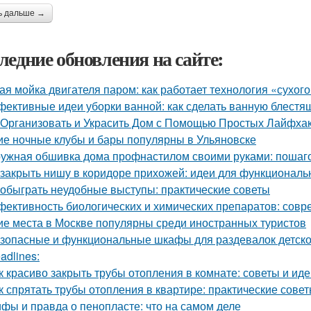
ь дальше →
ледние обновления на сайте:
ая мойка двигателя паром: как работает технология «сухог
ективные идеи уборки ванной: как сделать ванную блестя
 Организовать и Украсить Дом с Помощью Простых Лайфха
ие ночные клубы и бары популярны в Ульяновске
ужная обшивка дома профнастилом своими руками: пошаго
 закрыть нишу в коридоре прихожей: идеи для функциональ
 обыграть неудобные выступы: практические советы
ективность биологических и химических препаратов: сов
ие места в Москве популярны среди иностранных туристов
зопасные и функциональные шкафы для раздевалок детско
adlines:
к красиво закрыть трубы отопления в комнате: советы и ид
к спрятать трубы отопления в квартире: практические сове
фы и правда о пенопласте: что на самом деле