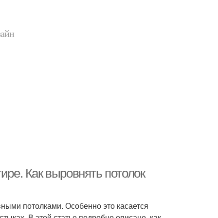
зайн
ире. Как выровнять потолок
вными потолками. Особенно это касается
тыках. В этой статье подробно описано, как