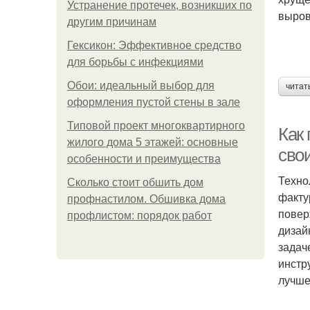
Устранение протечек, возникших по
выров
другим причинам
Гексикон: Эффективное средство
для борьбы с инфекциями
Обои: идеальный выбор для
читат
оформления пустой стены в зале
Типовой проект многоквартирного
Как
жилого дома 5 этажей: основные
сво
особенности и преимущества
Техно
Сколько стоит обшить дом
факту
профнастилом. Обшивка дома
повер
профлистом: порядок работ
дизай
задач
инстру
лучше