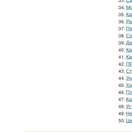
33.
Сд
34.
Мо
35.
Ка
36.
Ра
37.
Пр
38.
Со
39.
Ди
40.
Ка
41.
Ка
42.
ПР
43.
Ст
44.
Ун
45.
Ха
46.
Пл
47.
Ка
48.
Ус
49.
Не
50.
Це