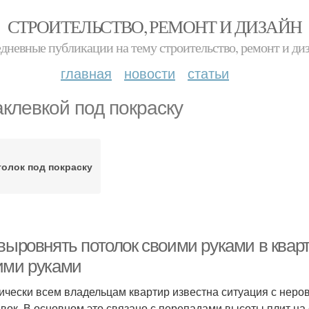
СТРОИТЕЛЬСТВО, РЕМОНТ И ДИЗАЙН
дневные публикации на тему строительство, ремонт и ди
главная
новости
статьи
клевкой под покраску
олок под покраску
выровнять потолок своими руками в кварт
ими руками
ически всем владельцам квартир известна ситуация с неро
вок. В основном это связано с перепадами высоты плит на с