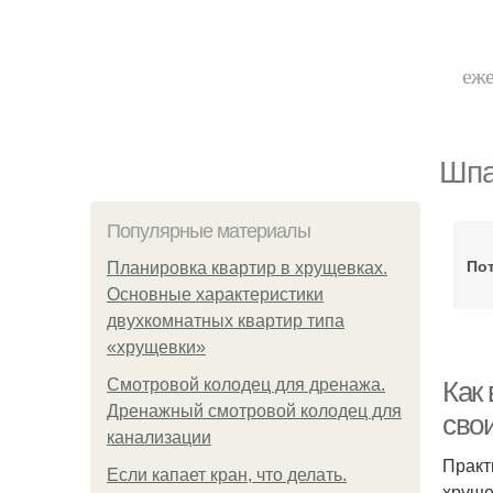
еже
Шпа
Популярные материалы
Пот
Планировка квартир в хрущевках.
Основные характеристики
двухкомнатных квартир типа
«хрущевки»
Смотровой колодец для дренажа.
Как 
Дренажный смотровой колодец для
сво
канализации
Практ
Если капает кран, что делать.
хруще