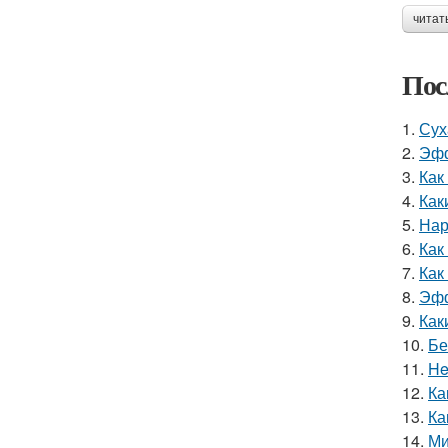
читат
Пос
1.
Сух
2.
Эфф
3.
Как
4.
Как
5.
Нар
6.
Как
7.
Как
8.
Эфф
9.
Как
10.
Бе
11.
He
12.
Ка
13.
Ка
14.
Ми