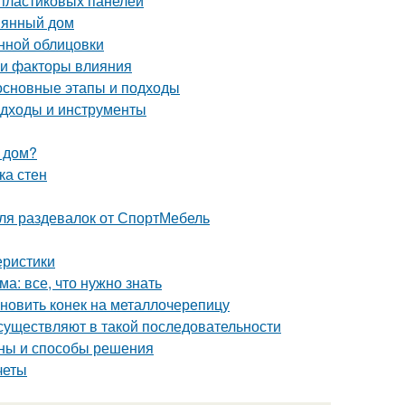
 пластиковых панелей
вянный дом
нной облицовки
 и факторы влияния
 основные этапы и подходы
подходы и инструменты
 дом?
ка стен
ля раздевалок от СпортМебель
еристики
а: все, что нужно знать
ановить конек на металлочерепицу
существляют в такой последовательности
ины и способы решения
четы