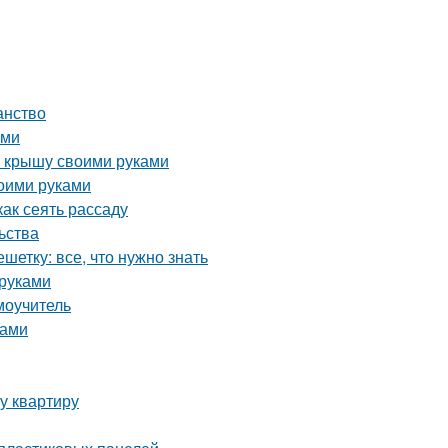
анство
ами
ю крышу своими руками
воими руками
ак сеять рассаду
ьства
етку: все, что нужно знать
 руками
моучитель
ками
у квартиру