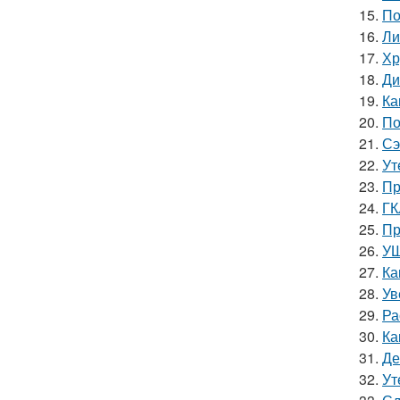
15.
По
16.
Ли
17.
Хр
18.
Ди
19.
Ка
20.
По
21.
Сэ
22.
Ут
23.
Пр
24.
ГК
25.
Пр
26.
УШ
27.
Ка
28.
Ув
29.
Ра
30.
Ка
31.
Де
32.
Ут