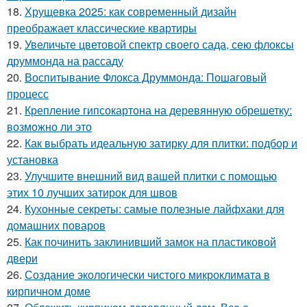
18.
Хрущевка 2025: как современный дизайн
преображает классические квартиры
19.
Увеличьте цветовой спектр своего сада, сею флоксы
друммонда на рассаду
20.
Воспитывание Флокса Друммонда: Пошаговый
процесс
21.
Крепление гипсокартона на деревянную обрешетку:
возможно ли это
22.
Как выбрать идеальную затирку для плитки: подбор и
установка
23.
Улучшите внешний вид вашей плитки с помощью
этих 10 лучших затирок для швов
24.
Кухонные секреты: самые полезные лайфхаки для
домашних поваров
25.
Как починить заклинивший замок на пластиковой
двери
26.
Создание экологически чистого микроклимата в
кирпичном доме