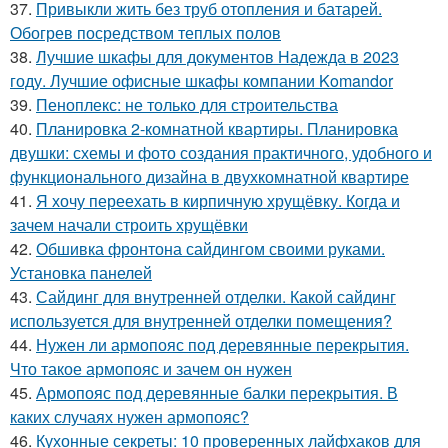
37.
Привыкли жить без труб отопления и батарей.
Обогрев посредством теплых полов
38.
Лучшие шкафы для документов Надежда в 2023
году. Лучшие офисные шкафы компании Komandor
39.
Пеноплекс: не только для строительства
40.
Планировка 2-комнатной квартиры. Планировка
двушки: схемы и фото создания практичного, удобного и
функционального дизайна в двухкомнатной квартире
41.
Я хочу переехать в кирпичную хрущёвку. Когда и
зачем начали строить хрущёвки
42.
Обшивка фронтона сайдингом своими руками.
Установка панелей
43.
Сайдинг для внутренней отделки. Какой сайдинг
используется для внутренней отделки помещения?
44.
Нужен ли армопояс под деревянные перекрытия.
Что такое армопояс и зачем он нужен
45.
Армопояс под деревянные балки перекрытия. В
каких случаях нужен армопояс?
46.
Кухонные секреты: 10 проверенных лайфхаков для