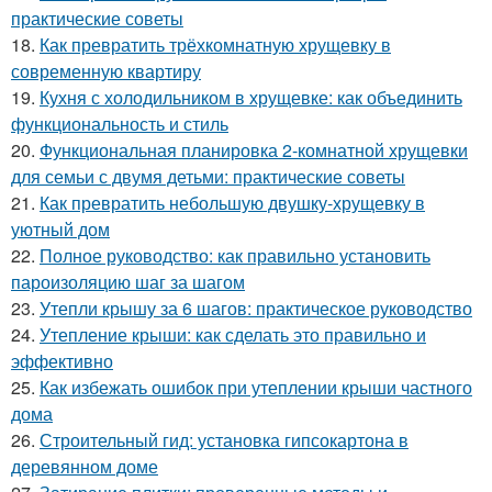
практические советы
18.
Как превратить трёхкомнатную хрущевку в
современную квартиру
19.
Кухня с холодильником в хрущевке: как объединить
функциональность и стиль
20.
Функциональная планировка 2-комнатной хрущевки
для семьи с двумя детьми: практические советы
21.
Как превратить небольшую двушку-хрущевку в
уютный дом
22.
Полное руководство: как правильно установить
пароизоляцию шаг за шагом
23.
Утепли крышу за 6 шагов: практическое руководство
24.
Утепление крыши: как сделать это правильно и
эффективно
25.
Как избежать ошибок при утеплении крыши частного
дома
26.
Строительный гид: установка гипсокартона в
деревянном доме