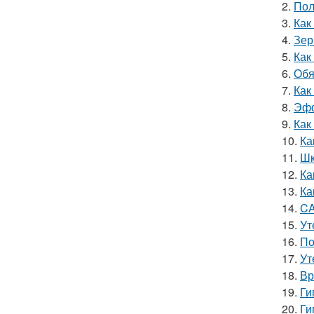
2.
Пол
3.
Как
4.
Зер
5.
Как
6.
Обя
7.
Как
8.
Эфф
9.
Как
10.
Ка
11.
Шк
12.
Ка
13.
Ка
14.
CA
15.
Ут
16.
По
17.
Ут
18.
Вр
19.
Ги
20.
Ги