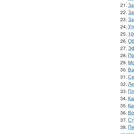
21.
За
22.
За
23.
За
24.
Ут
25.
10
26.
Об
27.
Эф
28.
Пр
29.
Мо
30.
Ва
31.
Се
32.
Ле
33.
Пл
34.
Ка
35.
Ка
36.
Во
37.
Ст
38.
Пе