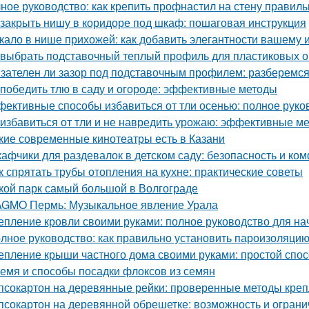
ное руководство: как крепить профнастил на стену правиль
 закрыть нишу в коридоре под шкаф: пошаговая инструкция
кало в нише прихожей: как добавить элегантности вашему 
 выбрать подставочный теплый профиль для пластиковых о
зателен ли зазор под подставочным профилем: разберемся
 победить тлю в саду и огороде: эффективные методы
ективные способы избавиться от тли осенью: полное руко
 избавиться от тли и не навредить урожаю: эффективные м
кие современные кинотеатры есть в Казани
афчики для раздевалок в детском саду: безопасность и к
к спрятать трубы отопления на кухне: практические советы
кой парк самый большой в Волгограде
GMO Пермь: Музыкальное явление Урала
епление кровли своими руками: полное руководство для н
лное руководство: как правильно установить пароизоляцию
епление крыши частного дома своими руками: простой спос
емя и способы посадки флоксов из семян
псокартон на деревянные рейки: проверенные методы кре
псокартон на деревянной обрешетке: возможность и огран