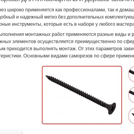
ез широко применяется как профессионалами, так и домаш
добный и надежный метиз без дополнительных комплектующ
рные инструменты, которые есть в наборе у любого мастера
ыполнения монтажных работ применяются разные виды и р
жных элементов осуществляется преимущественно по сфер
ым приходится выполнять монтаж. От этих параметров зав
теристики. Основными видами саморезов по сфере примене