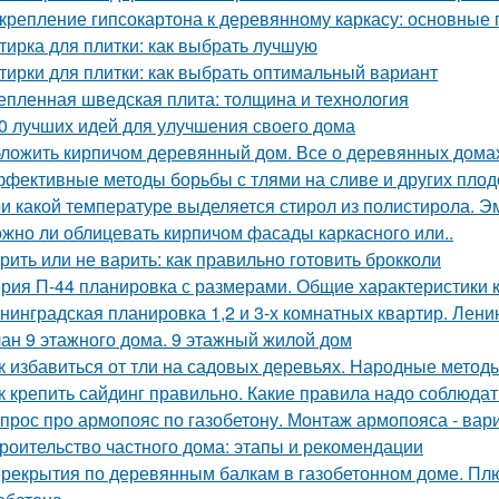
крепление гипсокартона к деревянному каркасу: основные
тирка для плитки: как выбрать лучшую
тирки для плитки: как выбрать оптимальный вариант
епленная шведская плита: толщина и технология
0 лучших идей для улучшения своего дома
ложить кирпичом деревянный дом. Все о деревянных дома
фективные методы борьбы с тлями на сливе и других пло
и какой температуре выделяется стирол из полистирола. Эм
жно ли облицевать кирпичом фасады каркасного или..
рить или не варить: как правильно готовить брокколи
рия П-44 планировка с размерами. Общие характеристики 
нинградская планировка 1,2 и 3-х комнатных квартир. Лени
ан 9 этажного дома. 9 этажный жилой дом
к избавиться от тли на садовых деревьях. Народные метод
к крепить сайдинг правильно. Какие правила надо соблюдат
прос про армопояс по газобетону. Монтаж армопояса - вар
роительство частного дома: этапы и рекомендации
рекрытия по деревянным балкам в газобетонном доме. Пл