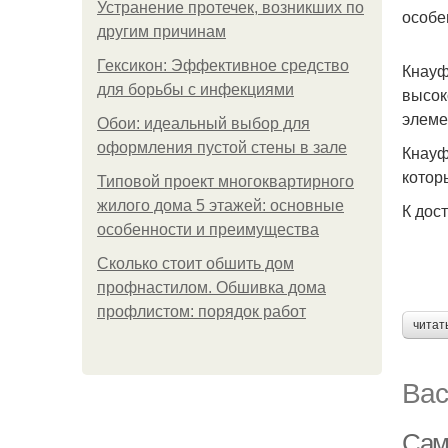
Устранение протечек, возникших по
особе
другим причинам
Гексикон: Эффективное средство
Кнауф
для борьбы с инфекциями
высок
элеме
Обои: идеальный выбор для
оформления пустой стены в зале
Кнауф
котор
Типовой проект многоквартирного
жилого дома 5 этажей: основные
К дос
особенности и преимущества
Сколько стоит обшить дом
профнастилом. Обшивка дома
профлистом: порядок работ
читат
Вас
Сам