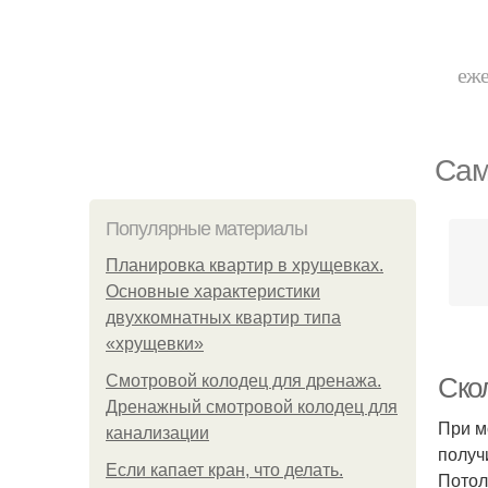
еже
Сам
Популярные материалы
Планировка квартир в хрущевках.
Основные характеристики
двухкомнатных квартир типа
«хрущевки»
Смотровой колодец для дренажа.
Скол
Дренажный смотровой колодец для
При м
канализации
получ
Если капает кран, что делать.
Потол