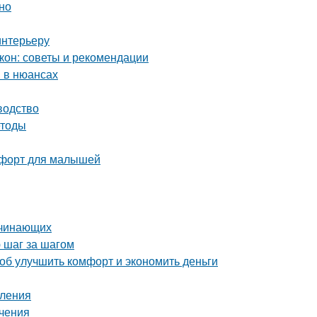
но
интерьеру
кон: советы и рекомендации
 в нюансах
водство
етоды
омфорт для малышей
ачинающих
 шаг за шагом
об улучшить комфорт и экономить деньги
пления
ичения