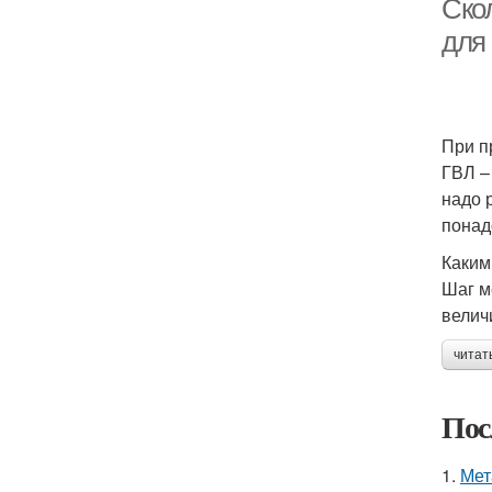
Скол
для
При п
ГВЛ –
надо 
понад
Каким
Шаг м
велич
читат
Пос
1.
Мет