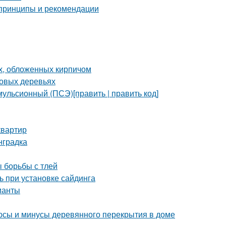
 принципы и рекомендации
х, обложенных кирпичом
довых деревьях
ульсионный (ПСЭ)[править | править код]
квартир
нградка
ы борьбы с тлей
ь при установке сайдинга
ианты
юсы и минусы деревянного перекрытия в доме