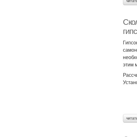
читат
Скол
гип
Гипсо
самон
необх
этим 
Рассч
Устан
читат