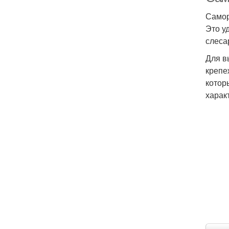
Самор
Это у
слеса
Для в
крепе
котор
харак