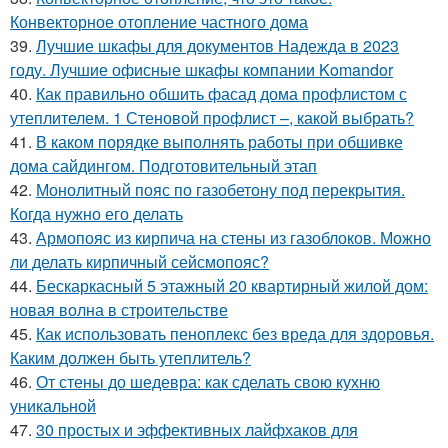
Конвекторное отопление частного дома
39.
Лучшие шкафы для документов Надежда в 2023
году. Лучшие офисные шкафы компании Komandor
40.
Как правильно обшить фасад дома профлистом с
утеплителем. 1 Стеновой профлист –, какой выбрать?
41.
В каком порядке выполнять работы при обшивке
дома сайдингом. Подготовительный этап
42.
Монолитный пояс по газобетону под перекрытия.
Когда нужно его делать
43.
Армопояс из кирпича на стены из газоблоков. Можно
ли делать кирпичный сейсмопояс?
44.
Бескаркасный 5 этажный 20 квартирный жилой дом:
новая волна в строительстве
45.
Как использовать пеноплекс без вреда для здоровья.
Каким должен быть утеплитель?
46.
От стены до шедевра: как сделать свою кухню
уникальной
47.
30 простых и эффективных лайфхаков для