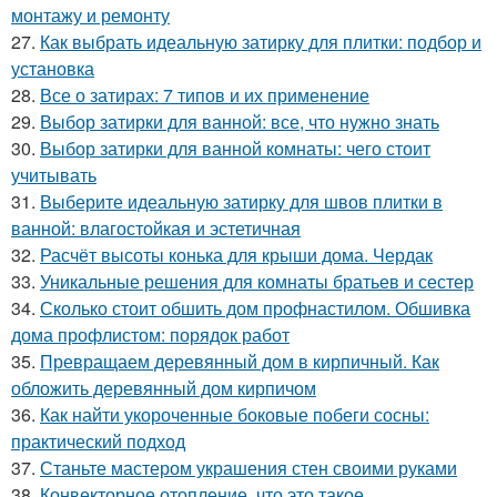
монтажу и ремонту
27.
Как выбрать идеальную затирку для плитки: подбор и
установка
28.
Все о затирах: 7 типов и их применение
29.
Выбор затирки для ванной: все, что нужно знать
30.
Выбор затирки для ванной комнаты: чего стоит
учитывать
31.
Выберите идеальную затирку для швов плитки в
ванной: влагостойкая и эстетичная
32.
Расчёт высоты конька для крыши дома. Чердак
33.
Уникальные решения для комнаты братьев и сестер
34.
Сколько стоит обшить дом профнастилом. Обшивка
дома профлистом: порядок работ
35.
Превращаем деревянный дом в кирпичный. Как
обложить деревянный дом кирпичом
36.
Как найти укороченные боковые побеги сосны:
практический подход
37.
Станьте мастером украшения стен своими руками
38.
Конвекторное отопление, что это такое.